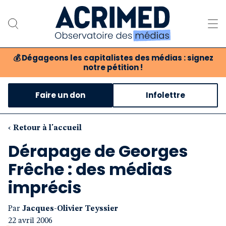
💰
Dégageons les capitalistes des médias : signez
notre pétition !
Notre association
Faire un don
Infolettre
Notre critique des médias
Nos propositions
‹ Retour à l'accueil
Dérapage de Georges
Notre revue
Frêche : des médias
Boutique
imprécis
Par
Jacques-Olivier Teyssier
22 avril 2006