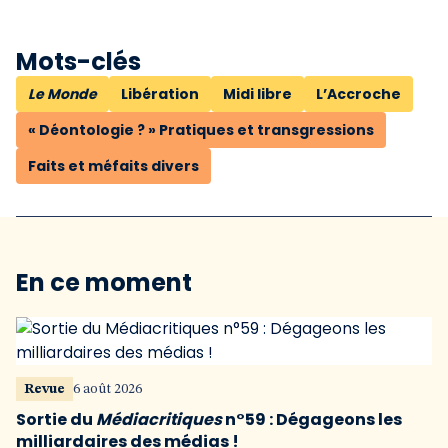
Mots-clés
Le Monde
Libération
Midi libre
L’Accroche
« Déontologie ? » Pratiques et transgressions
Faits et méfaits divers
En ce moment
Revue
6 août 2026
Sortie du
Médiacritiques
n°59 : Dégageons les
milliardaires des médias !