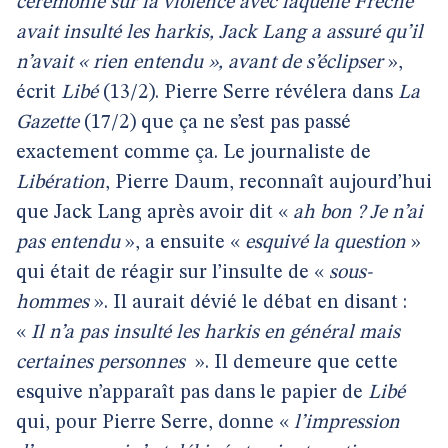
cérémonie sur la violence avec laquelle Frêche
avait insulté les harkis, Jack Lang a assuré qu’il
n’avait « rien entendu », avant de s’éclipser
»,
écrit
Libé
(13/2). Pierre Serre révélera dans
La
Gazette
(17/2) que ça ne s’est pas passé
exactement comme ça. Le journaliste de
Libération
, Pierre Daum, reconnaît aujourd’hui
que Jack Lang après avoir dit «
ah bon ? Je n’ai
pas entendu
», a ensuite «
esquivé la question
»
qui était de réagir sur l’insulte de «
sous-
hommes
». Il aurait dévié le débat en disant :
«
Il n’a pas insulté les harkis en général mais
certaines personnes
». Il demeure que cette
esquive n’apparaît pas dans le papier de
Libé
qui, pour Pierre Serre, donne «
l’impression