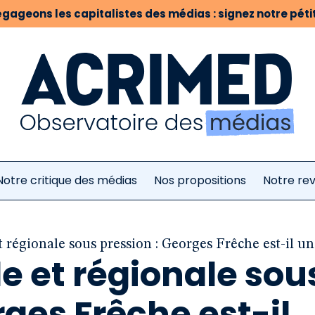
gageons les capitalistes des médias : signez notre pétit
Notre critique des médias
Nos propositions
Notre re
t régionale sous pression : Georges Frêche est-il u
le et régionale sou
rges Frêche est-il