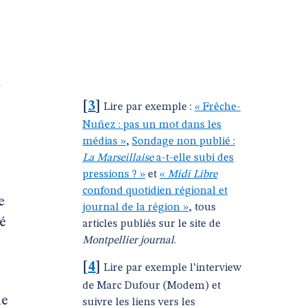
à
[
3
]
Lire par exemple :
« Frêche-
Nuñez : pas un mot dans les
médias »
,
Sondage non publié :
La Marseillaise
a-t-elle subi des
pressions ? »
et
«
Midi Libre
confond quotidien régional et
e
journal de la région »
, tous
dé
articles publiés sur le site de
Montpellier journal
.
[
4
]
Lire par exemple l’interview
de Marc Dufour (Modem) et
de
suivre les liens vers les