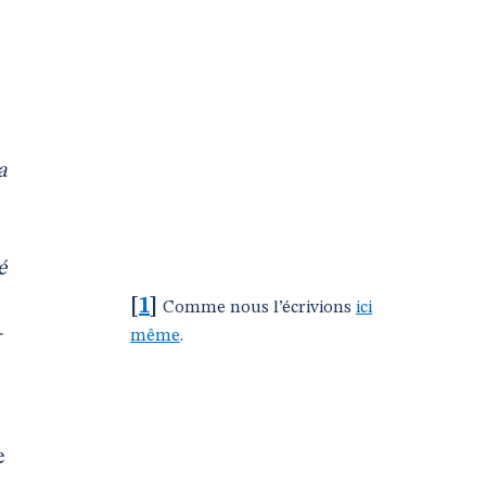
a
é
[
1
]
Comme nous l’écrivions
ici
-
même
.
e