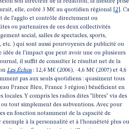
 Selon son directeur de la rédaction, la mesure prise
urait, elle, coûté 3 M€ au quotidien régional
[
2
]
. C
t de l’agglo et contrôle directement ou
tes ou partenaires de ces deux collectivités
ement social, salles de spectacles, sports,
, etc. ) qui sont aussi pourvoyeurs de publicité ou
e idée de l’impact que peut avoir une ou plusieurs
urnal, il suffit de consulter le résultat net de la
lon
Les Échos
: 12,4 M€ (2006), -4,6 M€ (2007) et 4,6
emment pas aux seuls quotidiens : quasiment tous
eau France Bleu, France 3 région) bénéficient en
s locales. Y compris les radios dites "libres" via des
 ou tout simplement des subventions. Avec pour
es en fonction notamment de la capacité de
ar exemple à la personnalité et à l’honnêteté plus o