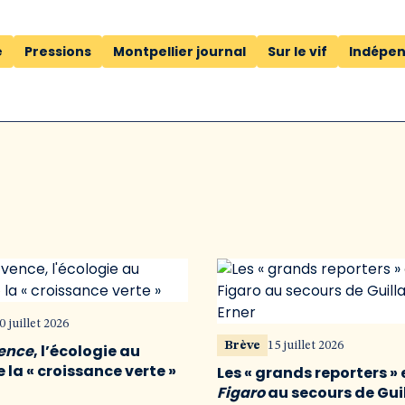
e
Pressions
Montpellier journal
Sur le vif
Indépe
0 juillet 2026
Brève
15 juillet 2026
vence
, l’écologie au
 la « croissance verte »
Les « grands reporters » 
Figaro
au secours de Gu