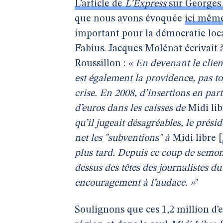
L’article de
L’Express
sur Georges
que nous avons évoquée
ici mêm
important pour la démocratie loca
Fabius. Jacques Molénat écrivait 
Roussillon :
« En devenant le client
est également la providence, pas tot
crise. En 2008, d’insertions en part
d’euros dans les caisses de
Midi lib
qu’il jugeait désagréables, le prési
net les "subventions" à
Midi libre
[
plus tard. Depuis ce coup de semon
dessus des têtes des journalistes d
encouragement à l’audace. »
"
Soulignons que ces 1,2 million d’