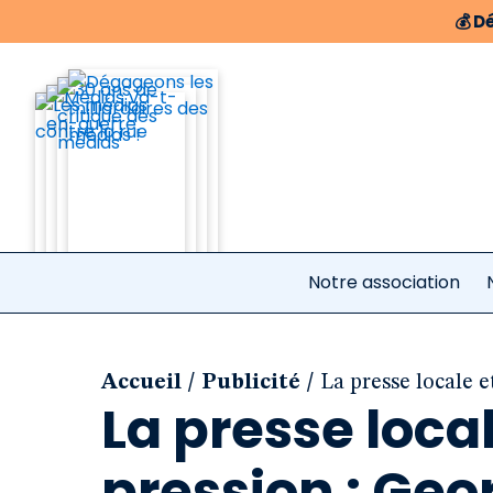
💰
Dé
Notre association
/
/
Accueil
Publicité
La presse locale e
La presse loca
pression : Geo