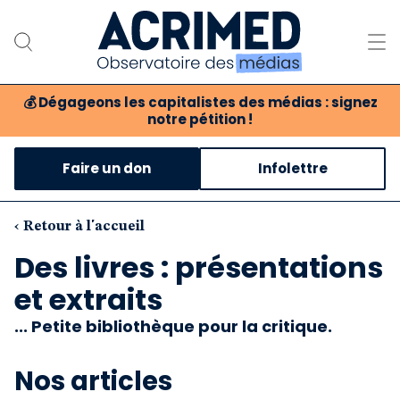
💰
Dégageons les capitalistes des médias : signez
notre pétition !
Notre association
Faire un don
Infolettre
Notre critique des médias
Nos propositions
‹ Retour à l'accueil
Des livres : présentations
Notre revue
et extraits
Boutique
... Petite bibliothèque pour la critique.
Nos articles