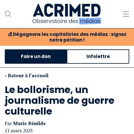
💰
Dégageons les capitalistes des médias : signez
notre pétition !
Notre association
Faire un don
Infolettre
Notre critique des médias
Nos propositions
‹ Retour à l'accueil
Le bollorisme, un
Notre revue
journalisme de guerre
Boutique
culturelle
Par
Marie Bénilde
11 mars 2025