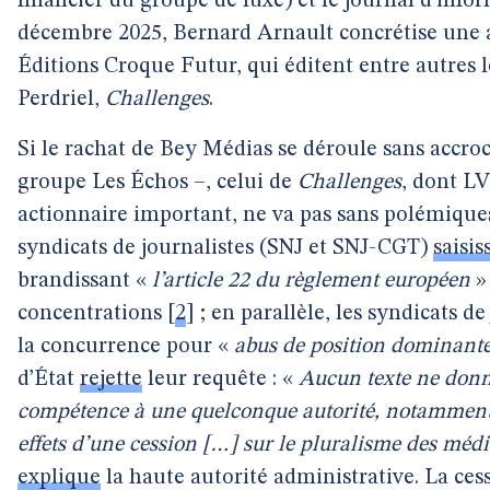
financier du groupe de luxe) et le journal d’info
décembre 2025, Bernard Arnault concrétise une a
Éditions Croque Futur, qui éditent entre autres
Perdriel,
Challenges
.
Si le rachat de Bey Médias se déroule sans accro
groupe Les Échos –, celui de
Challenges
, dont L
actionnaire important, ne va pas sans polémiques 
syndicats de journalistes (SNJ et SNJ-CGT)
saisis
brandissant «
l’article 22 du règlement européen
» 
concentrations
[
2
]
; en parallèle, les syndicats de
la concurrence pour «
abus de position dominant
d’État
rejette
leur requête : «
Aucun texte ne donne,
compétence à une quelconque autorité, notamment
effets d’une cession […] sur le pluralisme des médi
explique
la haute autorité administrative. La ces