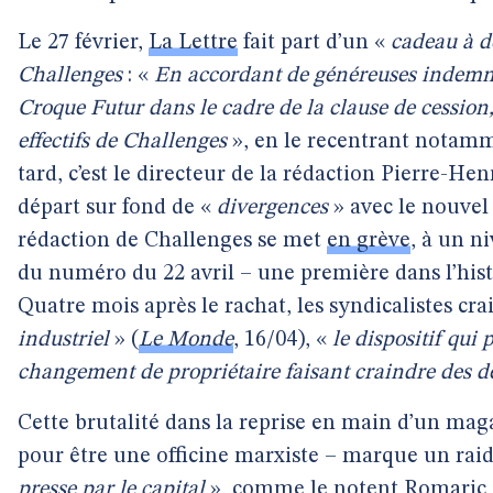
Le 27 février,
La Lettre
fait part d’un «
cadeau à d
Challenges
: «
En accordant de généreuses indemnit
Croque Futur dans le cadre de la clause de cession,
effectifs de Challenges
», en le recentrant notamm
tard, c’est le directeur de la rédaction Pierre-
départ sur fond de «
divergences
» avec le nouvel a
rédaction de Challenges se met
en grève
, à un n
du numéro du 22 avril – une première dans l’his
Quatre mois après le rachat, les syndicalistes cr
industriel
» (
Le Monde
, 16/04), «
le dispositif qui
changement de propriétaire faisant craindre des d
Cette brutalité dans la reprise en main d’un mag
pour être une officine marxiste – marque un rai
presse par le capital
», comme le notent Romaric 