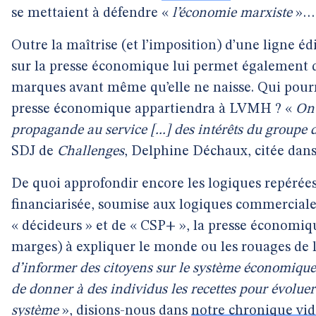
se mettaient à défendre «
l’économie marxiste
»…
Outre la maîtrise (et l’imposition) d’une ligne é
sur la presse économique lui permet également d’
marques avant même qu’elle ne naisse. Qui pour
presse économique appartiendra à LVMH ? «
On 
propagande au service [...] des intérêts du groupe 
SDJ de
Challenges
, Delphine Déchaux, citée dan
De quoi approfondir encore les logiques repérées
financiarisée, soumise aux logiques commerciales
« décideurs » et de « CSP+ », la presse économiq
marges) à expliquer le monde ou les rouages de 
d’informer des citoyens sur le système économique c
de donner à des individus les recettes pour évoluer
système
», disions-nous dans
notre chronique vi