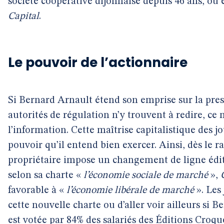
société coopérative dijonnaise depuis 46 ans, ou
Capital
.
Le pouvoir de l’actionnaire
Si Bernard Arnault étend son emprise sur la pre
autorités de régulation n’y trouvent à redire, ce 
l’information. Cette maîtrise capitalistique des 
pouvoir qu’il entend bien exercer. Ainsi, dès le r
propriétaire impose un changement de ligne édit
selon sa charte «
l’économie sociale de marché
»,
favorable à «
l’économie libérale de marché
». Les 
cette nouvelle charte ou d’aller voir ailleurs si B
est votée par 84% des salariés des Éditions Croque