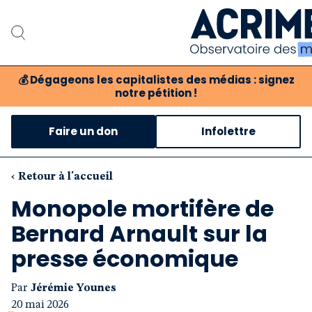
💰
Dégageons les capitalistes des médias : signez
notre pétition !
Notre associat
Faire un don
Infolettre
Notre critique des 
Nos propositio
‹ Retour à l'accueil
Monopole mortifère de
Notre revue
Bernard Arnault sur la
Boutique
presse économique
Par
Jérémie Younes
20 mai 2026