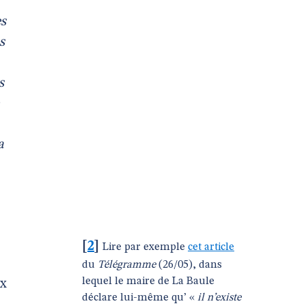
es
s
s
a
[
2
]
Lire par exemple
cet article
du
Télégramme
(26/05), dans
lequel le maire de La Baule
ux
déclare lui-même qu’ «
il n’existe