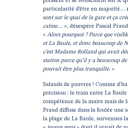
pressent et se bousculent sur le q
particularité d’être en majorité…
sont sur le quai de la gare et ça c
calme…
», désespère Pascal Praud,
«
Alors pourquoi ? Parce que visibl
et La Baule, et donc beaucoup de N
c’est Madame Rolland qui avait déci
station parce qu’il y a beaucoup de
pouvait être plus tranquille.
»
Salauds de pauvres ! Comme d’hab
précision : le train entre La Baule 
compétence de la maire mais de l
Praud diffuse dans la foulée une 
la plage de La Baule, survenues la
«
jeunes gens
» dont il venait de pa