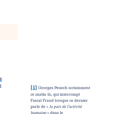
s
l
[
1
]
Georges Fenech notamment
ce matin-là, qui interrompt
Pascal Praud lorsque ce dernier
parle de «
la part de l’activité
humaine
» dans le