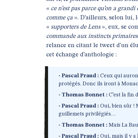
«
ce n’est pas parce qu’on a grandi
comme ça
». D’ailleurs, selon lui, 
«
supporters de Lens
», eux, se co
commande aux instincts primaires
relance en citant le tweet d’un él
cet échange d’anthologie :
- Pascal Praud :
Ceux qui auront
protégés. Donc ils iront à Monac
- Thomas Bonnet :
C’est la fin
- Pascal Praud :
Oui, bien sûr ! 
guillemets privilégiés…
- Thomas Bonnet :
Mais La Baul
- Pascal Praud :
Oui, mais il y a 