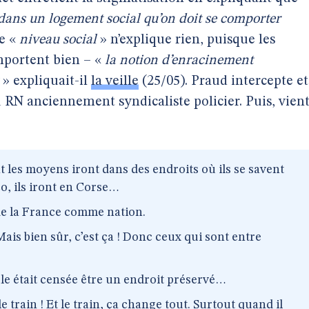
 dans un logement social qu’on doit se comporter
le «
niveau social
» n’explique rien, puisque les
mportent bien – «
la notion d’enracinement
» expliquait-il
la veille
(25/05). Praud intercepte et
u RN anciennement syndicaliste policier. Puis, vien
 les moyens iront dans des endroits où ils se savent
o, ils iront en Corse…
 de la France comme nation.
Mais bien sûr, c’est ça ! Donc ceux qui sont entre
e était censée être un endroit préservé…
le train ! Et le train, ça change tout. Surtout quand il