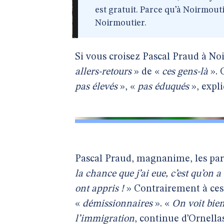
est gratuit. Parce qu’à Noirmoutie
Noirmoutier.
Si vous croisez Pascal Praud à No
allers-retours
» de «
ces gens-là
». 
pas élevés
», «
pas éduqués
», expl
Pascal Praud, magnanime, les par
la chance que j’ai eue, c’est qu’on 
ont appris !
» Contrairement à ces
«
démissionnaires
». «
On voit bien
l’immigration
, continue d’Ornella