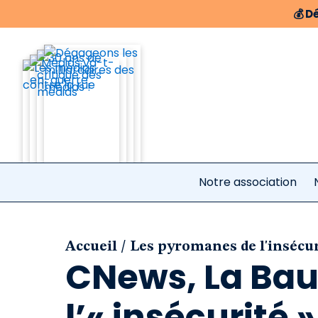
💰
Dé
Notre association
/
Accueil
Les pyromanes de l'insécu
CNews, La Baul
l’« insécurité »