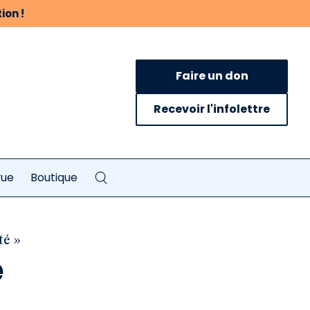
ion !
Faire un don
Recevoir l'infolettre
vue
Boutique
té »
e