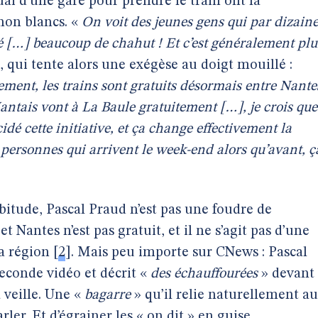
uai d’une gare pour prendre le train ont la
 non blancs. «
On voit des jeunes gens qui par dizain
réé […] beaucoup de chahut ! Et c’est généralement plu
 qui tente alors une exégèse au doigt mouillé :
ement, les trains sont gratuits désormais entre Nante
antais vont à La Baule gratuitement […], je crois que
dé cette initiative, et ça change effectivement la
 personnes qui arrivent le week-end alors qu’avant, ç
itude, Pascal Praud n’est pas une foudre de
et Nantes n’est pas gratuit, et il ne s’agit pas d’une
a région
[
2
]
. Mais peu importe sur CNews : Pascal
seconde vidéo et décrit «
des échauffourées
» devant
 veille. Une «
bagarre
» qu’il relie naturellement a
rler. Et d’égrainer les « on dit » en guise