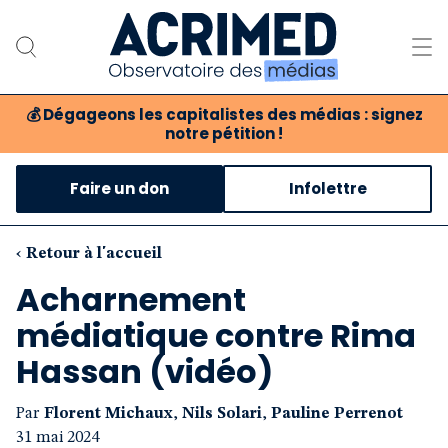
💰
Dégageons les capitalistes des médias : signez
notre pétition !
Notre association
Faire un don
Infolettre
Notre critique des médias
Nos propositions
‹ Retour à l'accueil
Acharnement
Notre revue
médiatique contre Rima
Boutique
Hassan (vidéo)
Par
Florent Michaux
,
Nils Solari
,
Pauline Perrenot
31 mai 2024