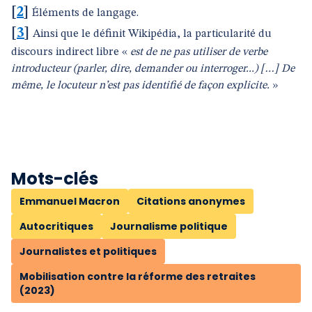
[
2
]
Éléments de langage.
[
3
]
Ainsi que le définit Wikipédia, la particularité du
discours indirect libre «
est de ne pas utiliser de verbe
introducteur (parler, dire, demander ou interroger...) […] De
même, le locuteur n’est pas identifié de façon explicite.
»
Mots-clés
Emmanuel Macron
Citations anonymes
Autocritiques
Journalisme politique
Journalistes et politiques
Mobilisation contre la réforme des retraites
(2023)