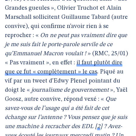
Grandes gueules », Olivier Truchot et Alain
Marschall sollicitent Guillaume Tabard (autre
convive), qui confirme n’avoir rien à se
reprocher : «
On ne peut pas vraiment dire que
je me suis fait le porte-parole servile de ce
qu’Emmanuel Macron voulait !
» (RMC, 25/01)
« Pas vraiment », en effet :
il faut plutôt dire
que ce fut « complètement » le cas
. Piqué au
vif par un tweet d’Edwy Plenel pointant du
doigt le «
journalisme de gouvernement
», Yaël
Goosz, autre convive, répond vexé : «
Que
savez-vous de l’usage qui a été fait de cet
échange sur l’antenne ? Vous pensez que je suis
une machine à recracher des EDL
[
2
]
? Avez-
vous écouté les journaux mercredi matin ? Un