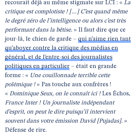
recourait déjà au même stigmate sur LCI : «
La
critique est complotiste ! […] C’est quand même
le degré zéro de l’intelligence ou alors c’est très
performant dans la bêtise.
» Il faut dire que ce
jour-là, le chien de garde –
qui n’aime rien tant
qu’aboyer contre la critique des médias en
général, et de l’entre-soi des journalistes
politiques en particulier
– était en grande
forme : «
Une couillonnade terrible cette
polémique !
» Pas touche aux confrères !
«
Dominique Seux, on le connaît ici !
Les Échos
,
France Inter ! Un journaliste indépendant
d’esprit, on peut le dire puisqu’il intervient
souvent dans votre émission David [Pujadas].
»
Défense de rire.