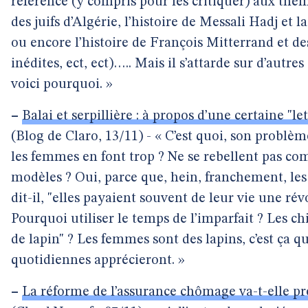
référence (y compris pour les critiquer) aux thè
des juifs d’Algérie, l’histoire de Messali Hadj et l
ou encore l’histoire de François Mitterrand et des
inédites, ect, ect)….. Mais il s’attarde sur d’autres
voici pourquoi. »
–
Balai et serpillière : à propos d’une certaine "
(Blog de Claro, 13/11) - « C’est quoi, son problèm
les femmes en font trop ? Ne se rebellent pas co
modèles ? Oui, parce que, hein, franchement, les s
dit-il, "elles payaient souvent de leur vie une rév
Pourquoi utiliser le temps de l’imparfait ? Les chi
de lapin" ? Les femmes sont des lapins, c’est ça qu
quotidiennes apprécieront. »
–
La réforme de l’assurance chômage va-t-elle pré