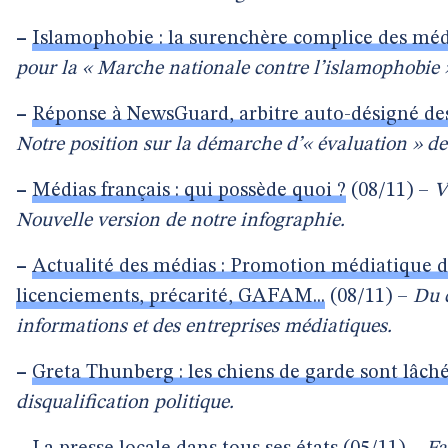
–
Islamophobie : la surenchère complice des mé
pour la « Marche nationale contre l’islamophobie »
–
Réponse à NewsGuard, arbitre auto-désigné des
Notre position sur la démarche d’« évaluation » 
–
Médias français : qui possède quoi ?
(08/11) –
V
Nouvelle version de notre infographie.
–
Actualité des médias : Promotion médiatique de
licenciements, précarité, GAFAM...
(08/11) –
Du 
informations et des entreprises médiatiques.
–
Greta Thunberg : les chiens de garde sont lâch
disqualification politique.