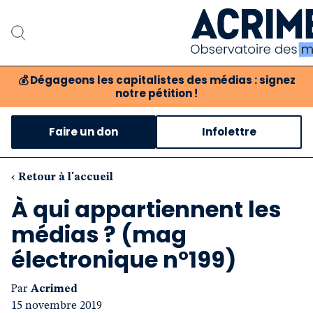
💰
Dégageons les capitalistes des médias : signez
notre pétition !
Notre associat
Faire un don
Infolettre
Notre critique des 
Nos propositio
‹ Retour à l'accueil
À qui appartiennent les
Notre revue
médias ? (mag
Boutique
électronique n°199)
Par
Acrimed
15 novembre 2019