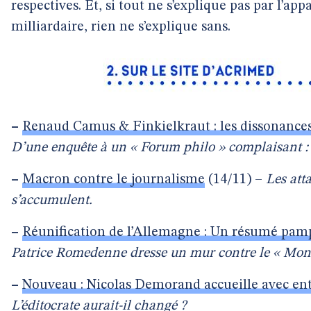
respectives. Et, si tout ne s’explique pas par l’ap
milliardaire, rien ne s’explique sans.
–
Renaud Camus & Finkielkraut : les dissonance
D’une enquête à un « Forum philo » complaisant : 
–
Macron contre le journalisme
(14/11) –
Les att
s’accumulent.
–
Réunification de l’Allemagne : Un résumé pamp
Patrice Romedenne dresse un mur contre le « Mon
–
Nouveau : Nicolas Demorand accueille avec ent
L’éditocrate aurait-il changé ?