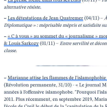
–
La presse locale dans tous ses états
(05/11) –
Fa
alternative résiste.
–
Les détestations de Jean Quatremer
(04/11) –
À
Diplomatique » : méprisable mépris et satisfaite su
–
« C à vous » au sommet du « journalisme » mond
& Louis Sarkozy
(01/11) –
Entre servilité et déco
classe.
–
Marianne attise les flammes de l’islamophobie 
(Révolution permanente, 31/10) - « Le journal Ma
années à l’offensive islamophobe. "Pourquoi l’isl
2011. Plus récemment, en septembre 2019, Mariann
l’école de Creil le début de la "capitulation de la