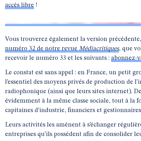
accès libre
!
Vous trouverez également la version précédente
numéro 32 de notre revue
Médiacritiques
, que v
recevoir le numéro 33 et les suivants :
abonnez-v
Le constat est sans appel : en France, un petit gr
l’essentiel des moyens privés de production de l’i
radiophonique (ainsi que leurs sites internet). D
évidemment à la même classe sociale, tout à la fo
capitaines d’industrie, financiers et gestionnaire
Leurs activités les amènent à s’échanger régulièr
entreprises qu’ils possèdent afin de consolider le