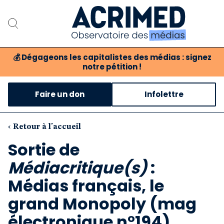
💰
Dégageons les capitalistes des médias : signez
notre pétition !
Notre association
Faire un don
Infolettre
Notre critique des médias
Nos propositions
‹ Retour à l'accueil
Sortie de
Notre revue
Médiacritique(s)
:
Boutique
Médias français, le
grand Monopoly (mag
électronique n°194)