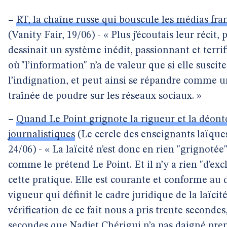
–
RT, la chaîne russe qui bouscule les médias fra
(Vanity Fair, 19/06) - « Plus j’écoutais leur récit, 
dessinait un système inédit, passionnant et terrif
où "l’information" n’a de valeur que si elle suscit
l’indignation, et peut ainsi se répandre comme 
traînée de poudre sur les réseaux sociaux. »
–
Quand Le Point grignote la rigueur et la déont
journalistiques
(Le cercle des enseignants laïque
24/06) - « La laïcité n’est donc en rien "grignotée
comme le prétend Le Point. Et il n’y a rien "d’excl
cette pratique. Elle est courante et conforme au 
vigueur qui définit le cadre juridique de la laïcité
vérification de ce fait nous a pris trente secondes
secondes que Nadjet Chérigui n’a pas daigné pren