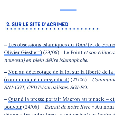
–
Les obsessions islamiques du
Point
(et de Franz
Olivier Giesbert)
(29/06) - Le Point
et son éditocra
nouveau) en plein délire islamophobe.
–
Non au détricotage de la loi sur la liberté de la
(communiqué intersyndical)
(27/06) –
Communiq
SNJ-CGT, CFDT-Journalistes, SGJ-FO.
–
Quand la presse portait Macron au pinacle – et
pouvoir
(24/06) –
Extrait de notre livre
« Au nom 