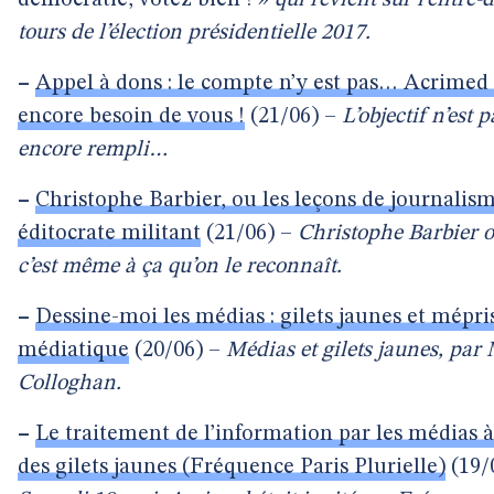
démocratie, votez bien ! »
qui revient sur l’entre-
tours de l’élection présidentielle 2017.
–
Appel à dons : le compte n’y est pas… Acrimed
encore besoin de vous !
(21/06) –
L’objectif n’est p
encore rempli…
–
Christophe Barbier, ou les leçons de journalis
éditocrate militant
(21/06) –
Christophe Barbier o
c’est même à ça qu’on le reconnaît.
–
Dessine-moi les médias : gilets jaunes et mépri
médiatique
(20/06) –
Médias et gilets jaunes, par
Colloghan.
–
Le traitement de l’information par les médias à
des gilets jaunes (Fréquence Paris Plurielle)
(19/