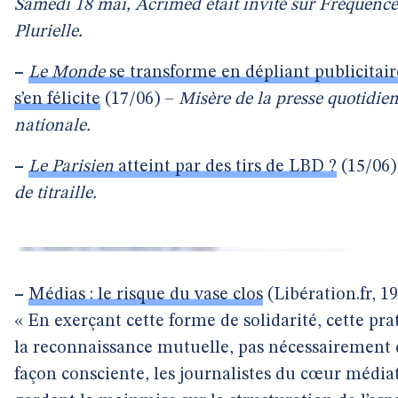
Samedi 18 mai, Acrimed était invité sur Fréquence
Plurielle.
–
Le Monde
se transforme en dépliant publicitai
s’en félicite
(17/06) –
Misère de la presse quotidie
nationale.
–
Le Parisien
atteint par des tirs de LBD ?
(15/06)
de titraille.
–
Médias : le risque du vase clos
(Libération.fr, 19
« En exerçant cette forme de solidarité, cette pra
la reconnaissance mutuelle, pas nécessairement 
façon consciente, les journalistes du cœur média