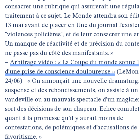
consacrer une rubrique qui assurerait une régular
traitement à ce sujet. Le Monde attendra son édi
13 mai avant de placer en Une du journal l’existe
"violences policières", et de leur consacrer une e
Un manque de réactivité et de précision du cont
ne passe pas du côté des manifestants. »
–
Arbitrage vidéo : « La Coupe du monde sonne 
d’une prise de conscience douloureuse »
(LeMond
24/06) - « On annonçait une nouvelle dramaturg
suspense et des rebondissements, on assiste à un
vaudeville ou au mauvais spectacle d’un magicie
sort des décisions de son chapeau. Echec complet,
quant à la promesse qu’il y aurait moins de
contestations, de polémiques et d’accusations de
favoritisme. »