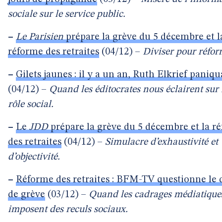
sociale sur le service public.
–
Le Parisien
prépare la grève du 5 décembre et l
réforme des retraites
(04/12) –
Diviser pour réfor
–
Gilets jaunes : il y a un an, Ruth Elkrief paniqu
(04/12) –
Quand les éditocrates nous éclairent sur 
rôle social.
–
Le
JDD
prépare la grève du 5 décembre et la r
des retraites
(04/12) –
Simulacre d’exhaustivité et
d’objectivité.
–
Réforme des retraites : BFM-TV questionne le 
de grève
(03/12) –
Quand les cadrages médiatique
imposent des reculs sociaux.