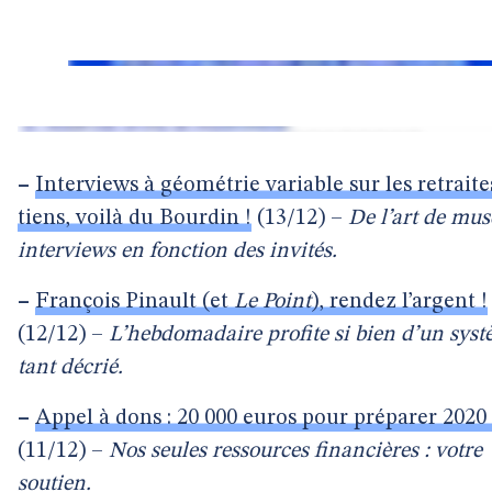
–
Interviews à géométrie variable sur les retraites
tiens, voilà du Bourdin !
(13/12) –
De l’art de mus
interviews en fonction des invités.
–
François Pinault (et
Le Point
), rendez l’argent !
(12/12) –
L’hebdomadaire profite si bien d’un sys
tant décrié.
–
Appel à dons : 20 000 euros pour préparer 2020 
(11/12) –
Nos seules ressources financières : votre
soutien.