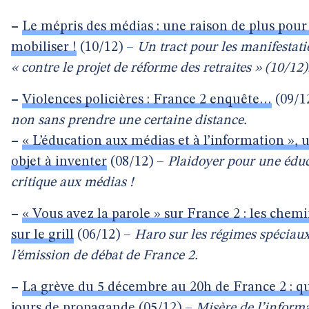
–
Le mépris des médias : une raison de plus pour
mobiliser !
(10/12) –
Un tract pour les manifestat
« contre le projet de réforme des retraites » (10/12)
–
Violences policières : France 2 enquête…
(09/1
non sans prendre une certaine distance.
–
« L’éducation aux médias et à l’information », 
objet à inventer
(08/12) –
Plaidoyer pour une édu
critique aux médias !
–
« Vous avez la parole » sur France 2 : les chem
sur le grill
(06/12) –
Haro sur les régimes spéciau
l’émission de débat de France 2.
–
La grève du 5 décembre au 20h de France 2 : q
jours de propagande
(05/12) –
Misère de l’inform