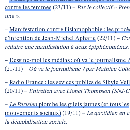
contre les femmes
(23/11) –
Par le collectif « Pre
une ».
–
Manifestation contre l’islamophobie : les procè
d’intention de Jean-Michel Aphatie
(22/11) –
Co
réduire une manifestation à deux épiphénomènes.
–
Dessine-moi les médias : où va le journalisme ?
(21/11) –
Où va le journalisme ? par Mathieu Coll
–
Radio France : les sévices publics de Sibyle Veil
(20/11) –
Entretien avec Lionel Thompson (SNJ-C
–
Le Parisien
plombe les gilets jaunes (et tous les
mouvements sociaux)
(19/11) –
Le quotidien en c
la démobilisation sociale.