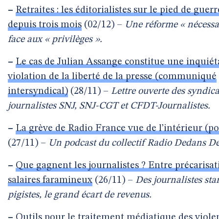
–
Retraites : les éditorialistes sur le pied de guerr
depuis trois mois
(02/12) –
Une réforme « nécessa
face aux « privilèges ».
–
Le cas de Julian Assange constitue une inquiét
violation de la liberté de la presse (communiqué
intersyndical)
(28/11) –
Lettre ouverte des syndica
journalistes SNJ, SNJ-CGT et CFDT-Journalistes.
–
La grève de Radio France vue de l’intérieur (po
(27/11) –
Un podcast du collectif Radio Dedans D
–
Que gagnent les journalistes ? Entre précarisat
salaires faramineux
(26/11) –
Des journalistes sta
pigistes, le grand écart de revenus.
–
Outils pour le traitement médiatique des viole