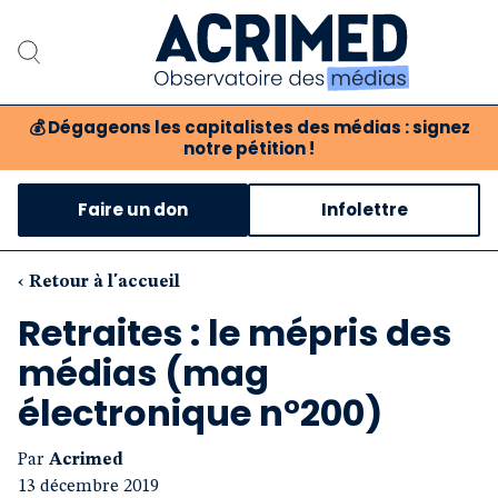
💰
Dégageons les capitalistes des médias : signez
notre pétition !
Notre association
Faire un don
Infolettre
Notre critique des médias
Nos propositions
‹ Retour à l'accueil
Retraites : le mépris des
Notre revue
médias (mag
Boutique
électronique n°200)
Par
Acrimed
13 décembre 2019