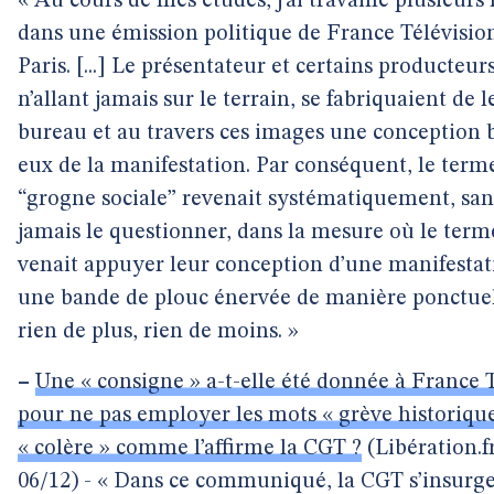
« Au cours de mes études, j’ai travaillé plusieurs
dans une émission politique de France Télévision
Paris. [...] Le présentateur et certains producteurs
n’allant jamais sur le terrain, se fabriquaient de l
bureau et au travers ces images une conception 
eux de la manifestation. Par conséquent, le term
“grogne sociale” revenait systématiquement, san
jamais le questionner, dans la mesure où le term
venait appuyer leur conception d’une manifestati
une bande de plouc énervée de manière ponctuel
rien de plus, rien de moins. »
–
Une « consigne » a-t-elle été donnée à France 
pour ne pas employer les mots « grève historiqu
« colère » comme l’affirme la CGT ?
(Libération.fr
06/12) - « Dans ce communiqué, la CGT s’insurg