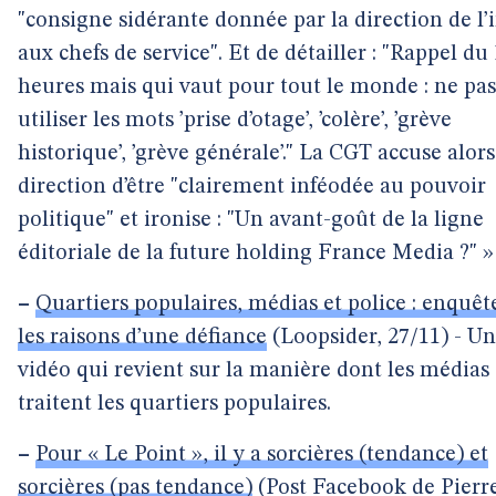
"consigne sidérante donnée par la direction de l’
aux chefs de service". Et de détailler : "Rappel du
heures mais qui vaut pour tout le monde : ne pas
utiliser les mots ’prise d’otage’, ’colère’, ’grève
historique’, ’grève générale’." La CGT accuse alors
direction d’être "clairement inféodée au pouvoir
politique" et ironise : "Un avant-goût de la ligne
éditoriale de la future holding France Media ?" »
–
Quartiers populaires, médias et police : enquêt
les raisons d’une défiance
(Loopsider, 27/11) - U
vidéo qui revient sur la manière dont les médias
traitent les quartiers populaires.
–
Pour « Le Point », il y a sorcières (tendance) et
sorcières (pas tendance)
(Post Facebook de Pierr