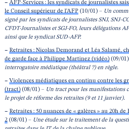
–
AFP-Services : les syndicats de journalistes sais
le Conseil supérieur de l’AFP
(10/01) –
Un comm
signé par les syndicats de journalistes SNJ, SNJ-C
CFDT-Journalistes et SGJ-FO, leurs délégations AF
ainsi que le syndicat SUD-AFP.
–
Retraites : Nicolas Demorand et Léa Salamé, c
de garde face à Philippe Martinez (vidéo)
(09/01
interrogatoire médiatique (théâtral ?) en règle.
–
Violences médiatiques en continu contre les gr
(tract)
(08/01) –
Un tract pour les manifestations 
le projet de réforme des retraites (9 et 11 janvier).
–
Retraites : 50 nuances de « galères » au 20h de
2
(08/01) –
Une étude sur le traitement de la quest
retraites dans le JT de la chaîne publique.