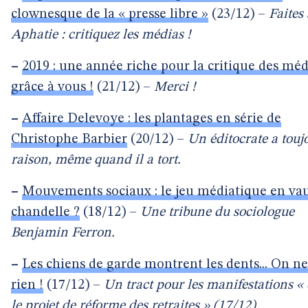
clownesque de la « presse libre »
(23/12) –
Faites
Aphatie : critiquez les médias !
–
2019 : une année riche pour la critique des mé
grâce à vous !
(21/12) –
Merci !
–
Affaire Delevoye : les plantages en série de
Christophe Barbier
(20/12) –
Un éditocrate a touj
raison, même quand il a tort.
–
Mouvements sociaux : le jeu médiatique en vaut
chandelle ?
(18/12) –
Une tribune du sociologue
Benjamin Ferron.
–
Les chiens de garde montrent les dents... On ne
rien !
(17/12) –
Un tract pour les manifestations «
le projet de réforme des retraites » (17/12).