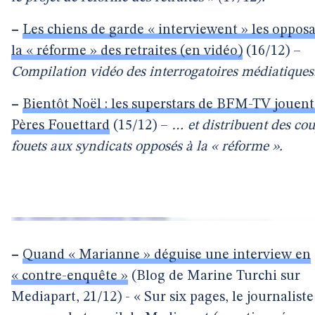
–
Les chiens de garde « interviewent » les opposa
la « réforme » des retraites (en vidéo)
(16/12) –
Compilation vidéo des interrogatoires médiatiques
–
Bientôt Noël : les superstars de BFM-TV jouent
Pères Fouettard
(15/12) –
… et distribuent des co
fouets aux syndicats opposés à la « réforme ».
–
Quand « Marianne » déguise une interview en
« contre-enquête »
(Blog de Marine Turchi sur
Mediapart, 21/12) - « Sur six pages, le journalist