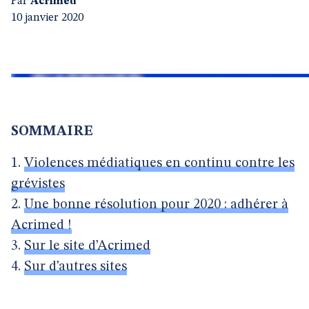
Par
Acrimed
10 janvier 2020
SOMMAIRE
1.
Violences médiatiques en continu contre les
grévistes
2.
Une bonne résolution pour 2020 : adhérer à
Acrimed !
3.
Sur le site d’Acrimed
4.
Sur d’autres sites