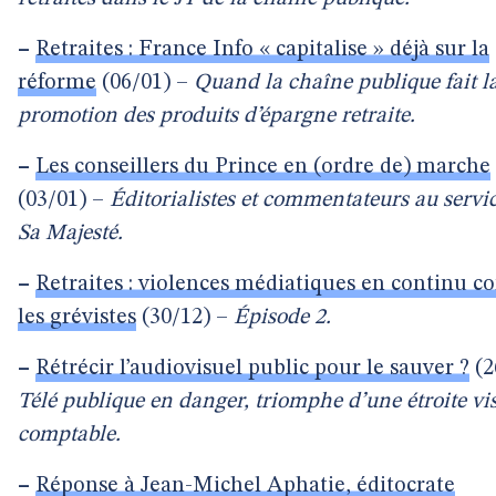
–
Retraites : France Info « capitalise » déjà sur la
réforme
(06/01) –
Quand la chaîne publique fait l
promotion des produits d’épargne retraite.
–
Les conseillers du Prince en (ordre de) marche
(03/01) –
Éditorialistes et commentateurs au servi
Sa Majesté.
–
Retraites : violences médiatiques en continu c
les grévistes
(30/12) –
Épisode 2.
–
Rétrécir l’audiovisuel public pour le sauver ?
(2
Télé publique en danger, triomphe d’une étroite vi
comptable.
–
Réponse à Jean-Michel Aphatie, éditocrate