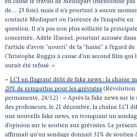
en cause le travail de Mediapart (mentionné pas
de… 25 fois), mais il n’a pourtant à aucun mome
contacté Mediapart ou l’auteure de l’enquête en
question. Il n’a pas non plus sollicité la principal
concernée, Adèle Haenel, pourtant accusée dans
l’article d’avoir "nourri" de la "haine" à l’égard de
Christophe Ruggia à cause d’un second film qui l
aurait été refusé. »
–
LCI en flagrant délit de fake news : la chaine 
20% de sympathie pour les grévistes
(Révolution
permanente, 24/12) - « Après la fake news sur le 
des professeurs, le 21 décembre, la chaîne LCI dif
une nouvelle fake news, en tronquant un sonda
d’opinion sur le soutien aux grévistes. Le présen
affirmait qu’un sondage donnait 31% de soutien à