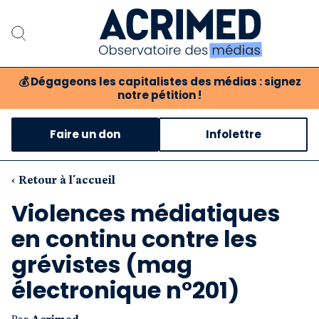
💰
Dégageons les capitalistes des médias : signez
notre pétition !
Notre association
Faire un don
Infolettre
Notre critique des médias
Nos propositions
‹ Retour à l'accueil
Violences médiatiques
Notre revue
en continu contre les
Boutique
grévistes (mag
électronique n°201)