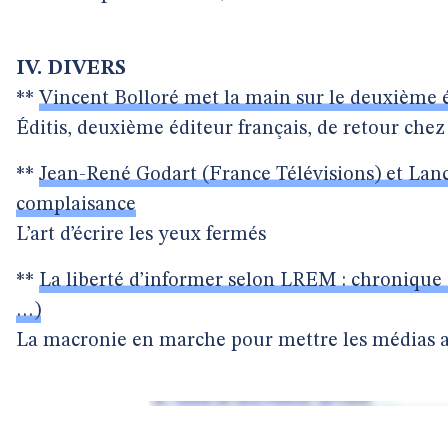
IV. DIVERS
**
Vincent Bolloré met la main sur le deuxième é
Éditis, deuxième éditeur français, de retour ch
**
Jean-René Godart (France Télévisions) et Lan
complaisance
L’art d’écrire les yeux fermés
**
La liberté d’informer selon LREM : chronique 
…)
La macronie en marche pour mettre les médias a