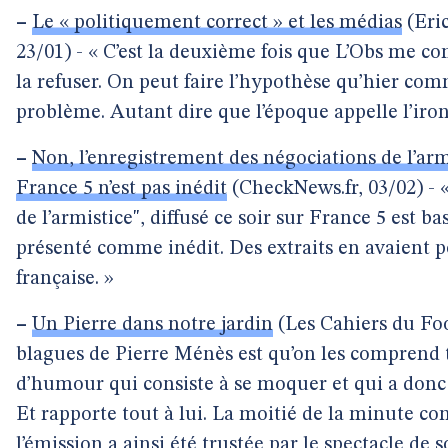
–
Le « politiquement correct » et les médias
(Eric
23/01) - « C’est la deuxième fois que L’Obs me c
la refuser. On peut faire l’hypothèse qu’hier comm
problème. Autant dire que l’époque appelle l’iron
–
Non, l’enregistrement des négociations de l’armi
France 5 n’est pas inédit
(CheckNews.fr, 03/02) - «
de l’armistice", diffusé ce soir sur France 5 est 
présenté comme inédit. Des extraits en avaient po
française. »
–
Un Pierre dans notre jardin
(Les Cahiers du Foo
blagues de Pierre Ménès est qu’on les comprend t
d’humour qui consiste à se moquer et qui a donc bes
Et rapporte tout à lui. La moitié de la minute co
l’émission a ainsi été trustée par le spectacle de s