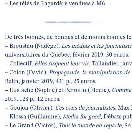
–
Les télés de Lagardère vendues à M6
De très bonnes, de bonnes et de moins bonnes le
–
Broustau (Nadège),
Les médias et les journaliste
universitaires du Québec, février 2019, 30 euros.
–
Collectif,
Elles risquent leur vie
, Tallandier, janv
–
Colon (David),
Propagande. la manipulation de
Belin, janvier 2019, 431 p., 25 euros.
–
Eustache (Sophie) et Perrotin (Élodie),
Comment
2019, 128 p., 12 euros.
–
Goujon (Olivier),
Ces cons de journalistes
, Max 
–
Klossa (Guillaume),
Media for good
, Débats publ
–
Le Grand (Victor),
Tout le monde en reparle
, So