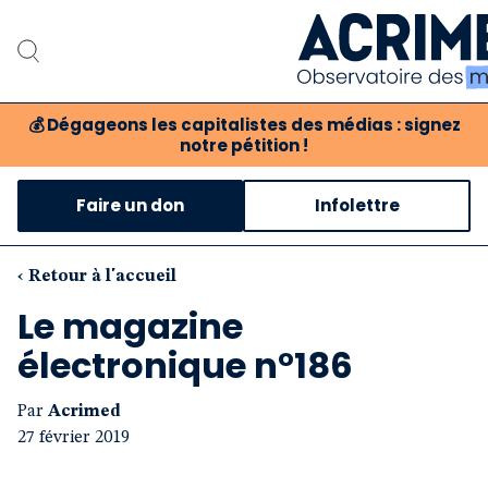
💰
Dégageons les capitalistes des médias : signez
notre pétition !
Notre associat
Faire un don
Infolettre
Notre critique des 
Nos propositio
‹ Retour à l'accueil
Le magazine
Notre revue
électronique n°186
Boutique
Par
Acrimed
27 février 2019