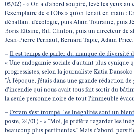
05/02) - « On a d’abord soupiré, levé les yeux au 
l’exemplaire de « l’Obs » qu’on tenait en main 
débattant d’écologie, puis Alain Touraine, puis 
Boris Eltsine, Bill Clinton, puis un directeur de 
Jean-Pierre Pernaut, Bernard Tapie, Adam Price
–
Il est temps de parler du manque de diversité 
« Une endogamie sociale d’autant plus cynique q
progressistes, selon la journaliste Katia Dansoko
"À l’époque, j’étais dans une grande rédaction de
d’incendie qui nous avait tous fait sortir du bâti
la seule personne noire de tout l’immeuble évacu
–
Oxfam s’est trompé, les inégalités sont un bien
poste, 24/01) - « "Moi, je préfère regarder les i
beaucoup plus pertinentes." Mais d’abord, persifle