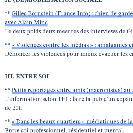
II. (DÉ)MOBILISATION SOCIALE
**
Gilles Bornstein (France Info) : chien de garde
avec Alain Minc
Le deux poids deux mesures des interviews de Gil
**
« Violences contre les médias » : amalgames e
Dénoncer les violences pour mieux évacuer les cr
III. ENTRE SOI
**
Petits reportages entre amis (macronistes) au
L’information selon TF1 : faire la pub d’un copai
de 20h
**
« Dans les beaux quartiers » médiatiques de l
Entre soi professionnel, résidentiel et mental.