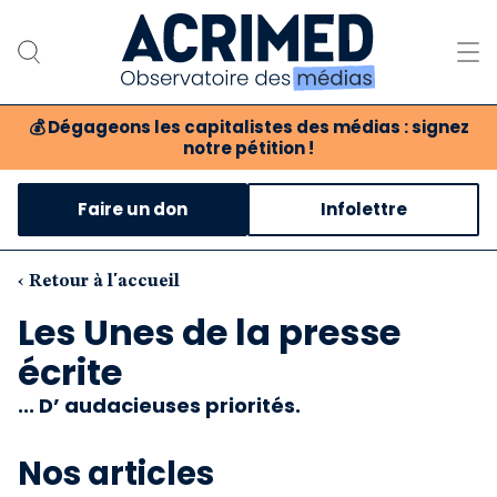
💰
Dégageons les capitalistes des médias : signez
notre pétition !
Notre association
Faire un don
Infolettre
Notre critique des médias
Nos propositions
‹ Retour à l'accueil
Les Unes de la presse
Notre revue
écrite
Boutique
... D’ audacieuses priorités.
Nos articles