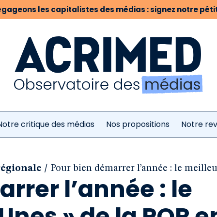
gageons les capitalistes des médias : signez notre pétit
Notre critique des médias
Nos propositions
Notre re
/
régionale
Pour bien démarrer l’année : le meille
rrer l’année : le
 Unes » de la PQR e