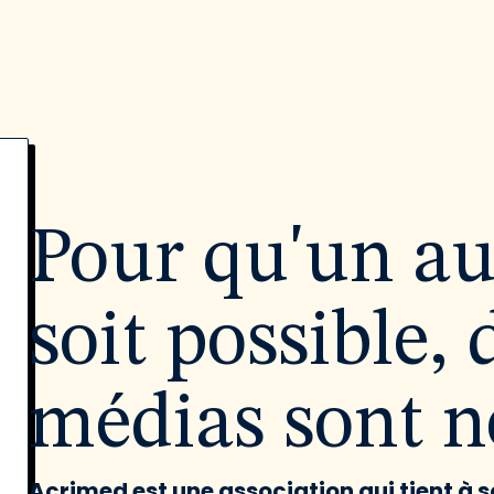
Pour qu'un a
soit possible, 
médias sont né
Acrimed est une association qui tient à