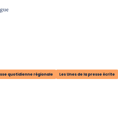
ngue
esse quotidienne régionale
Les Unes de la presse écrite