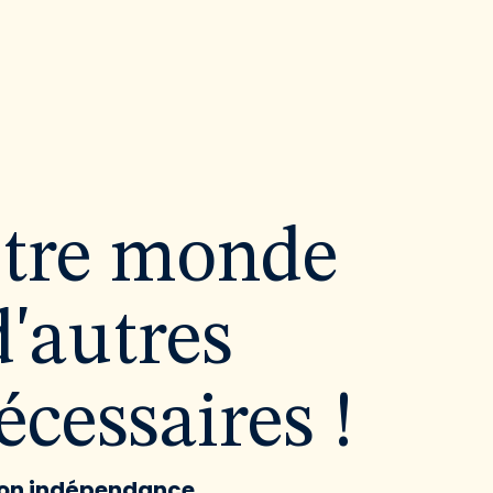
utre monde
d'autres
cessaires !
 son indépendance.