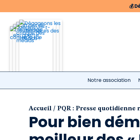
💰
Dé
Notre association
/
Accueil
PQR : Presse quotidienne 
Pour bien déma
meilleur des «