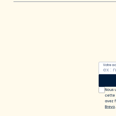
Votre a
Nous u
cette
avez 
Brevo
.