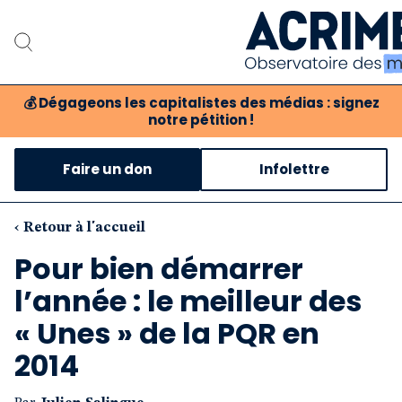
💰
Dégageons les capitalistes des médias : signez
notre pétition !
Notre associat
Faire un don
Infolettre
Notre critique des 
Nos propositio
‹ Retour à l'accueil
Pour bien démarrer
Notre revue
l’année : le meilleur des
Boutique
« Unes » de la PQR en
2014