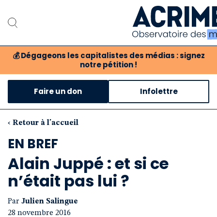
💰
Dégageons les capitalistes des médias : signez
notre pétition !
Notre associat
Faire un don
Infolettre
Notre critique des 
Nos propositio
‹ Retour à l'accueil
EN BREF
Notre revue
Alain Juppé : et si ce
Boutique
n’était pas lui ?
Par
Julien Salingue
28 novembre 2016