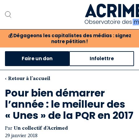
💰
Dégageons les capitalistes des médias : signez
notre pétition !
Notre associat
Faire un don
Infolettre
Notre critique des 
Nos propositio
‹ Retour à l'accueil
Pour bien démarrer
Notre revue
l’année : le meilleur des
Boutique
« Unes » de la PQR en 2017
Par
Un collectif d’Acrimed
29 janvier 2018