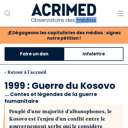
💰
Dégageons les capitalistes des médias : signez
notre pétition !
Notre association
Faire un don
Infolettre
Notre critique des médias
Nos propositions
‹ Retour à l'accueil
1999 : Guerre du Kosovo
Notre revue
... Contes et légendes de la guerre
humanitaire
Boutique
Peuplé d’une majorité d’albanophones, le
Kosovo est l’enjeu d’un conflit entre le
gouvernement serbe qui le considère