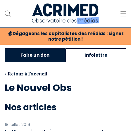
💰
Dégageons les capitalistes des médias : signez
notre pétition !
Notre association
Faire un don
Infolettre
Notre critique des médias
Nos propositions
‹ Retour à l'accueil
Le Nouvel Obs
Notre revue
Boutique
Nos articles
18 juillet 2019