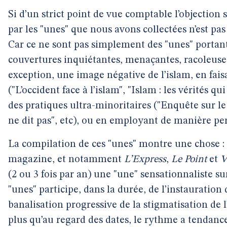
Si d’un strict point de vue comptable l’objection
par les "unes" que nous avons collectées n’est pas q
Car ce ne sont pas simplement des "unes" portant s
couvertures inquiétantes, menaçantes, racoleuses
exception, une image négative de l’islam, en fais
("L’occident face à l’islam", "Islam : les vérités qu
des pratiques ultra-minoritaires ("Enquête sur le
ne dit pas", etc), ou en employant de manière pe
La compilation de ces "unes" montre une chose : l
magazine, et notamment
L’Express
,
Le Point
et
V
(2 ou 3 fois par an) une "une" sensationnaliste sur
"unes" participe, dans la durée, de l’instauration 
banalisation progressive de la stigmatisation de
plus qu’au regard des dates, le rythme a tendance à