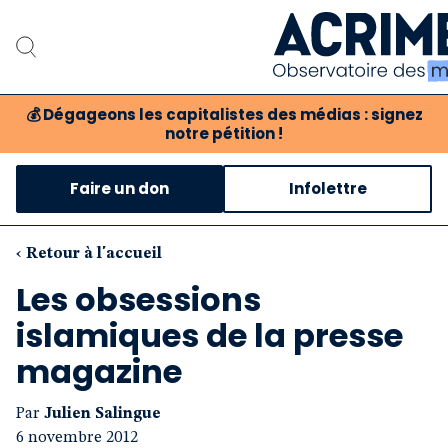
💰
Dégageons les capitalistes des médias : signez
notre pétition !
Notre associat
Faire un don
Infolettre
Notre critique des 
Nos propositio
‹ Retour à l'accueil
Les obsessions
Notre revue
islamiques de la presse
Boutique
magazine
Par
Julien Salingue
6 novembre 2012