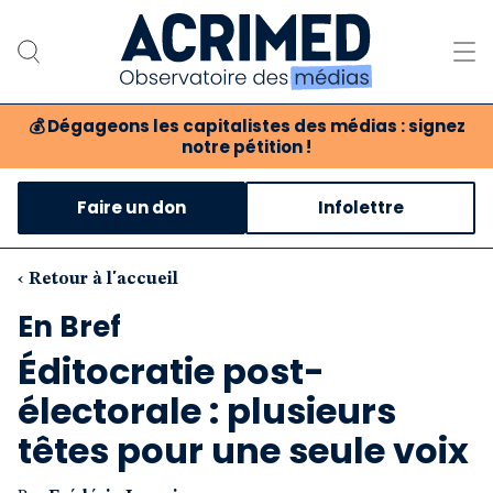
💰
Dégageons les capitalistes des médias : signez
notre pétition !
Notre association
Faire un don
Infolettre
Notre critique des médias
Nos propositions
‹ Retour à l'accueil
En Bref
Notre revue
Éditocratie post-
Boutique
électorale : plusieurs
têtes pour une seule voix