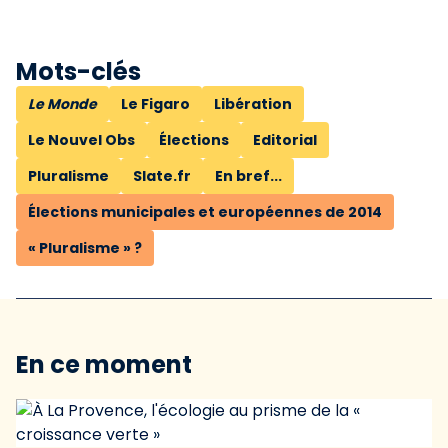
Mots-clés
Le Monde
Le Figaro
Libération
Le Nouvel Obs
Élections
Editorial
Pluralisme
Slate.fr
En bref...
Élections municipales et européennes de 2014
« Pluralisme » ?
En ce moment