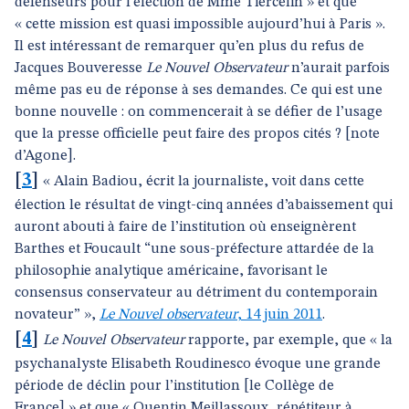
défenseurs pour l’élection de Mme Tiercelin » et que
« cette mission est quasi impossible aujourd’hui à Paris ».
Il est intéressant de remarquer qu’en plus du refus de
Jacques Bouveresse
Le Nouvel Observateur
n’aurait parfois
même pas eu de réponse à ses demandes. Ce qui est une
bonne nouvelle : on commencerait à se défier de l’usage
que la presse officielle peut faire des propos cités ? [note
d’Agone].
[
3
]
« Alain Badiou, écrit la journaliste, voit dans cette
élection le résultat de vingt-cinq années d’abaissement qui
auront abouti à faire de l’institution où enseignèrent
Barthes et Foucault “une sous-préfecture attardée de la
philosophie analytique américaine, favorisant le
consensus conservateur au détriment du contemporain
novateur” »,
Le Nouvel observateur
, 14 juin 2011
.
[
4
]
Le Nouvel Observateur
rapporte, par exemple, que « la
psychanalyste Elisabeth Roudinesco évoque une grande
période de déclin pour l’institution [le Collège de
France] » et que « Quentin Meillassoux, répétiteur à