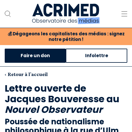
💰
Dégageons les capitalistes des médias : signez
notre pétition !
Notre association
Faire un don
Infolettre
Notre critique des médias
Nos propositions
‹ Retour à l'accueil
Lettre ouverte de
Notre revue
Jacques Bouveresse au
Boutique
Nouvel Observateur
Poussée de nationalisme
philosophique à la rue d’Ulm