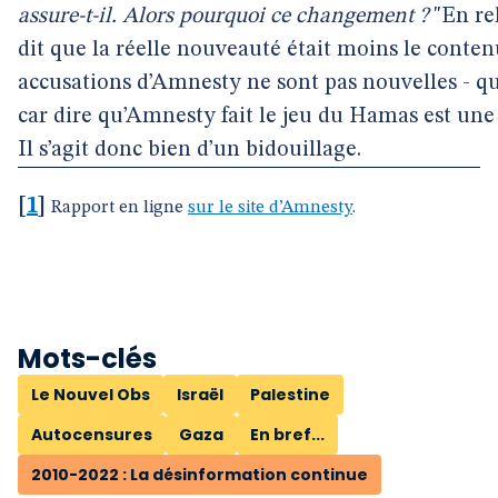
assure-t-il. Alors pourquoi ce changement ?
"En rel
dit que la réelle nouveauté était moins le conten
accusations d’Amnesty ne sont pas nouvelles - qu
car dire qu’Amnesty fait le jeu du Hamas est une
Il s’agit donc bien d’un bidouillage.
[
1
]
Rapport en ligne
sur le site d’Amnesty
.
Mots-clés
Le Nouvel Obs
Israël
Palestine
Autocensures
Gaza
En bref...
2010-2022 : La désinformation continue