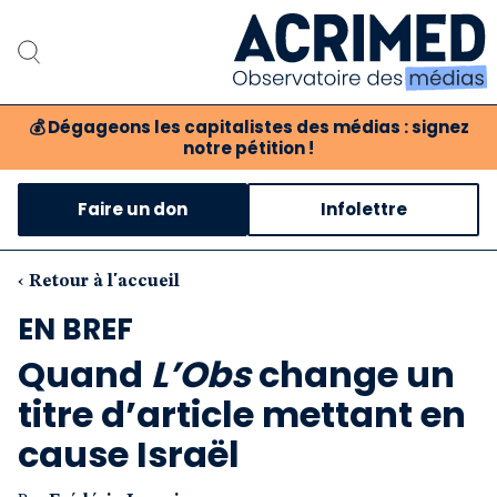
💰
Dégageons les capitalistes des médias : signez
notre pétition !
Notre association
Faire un don
Infolettre
Notre critique des médias
Nos propositions
‹ Retour à l'accueil
EN BREF
Notre revue
Quand
L’Obs
change un
Boutique
titre d’article mettant en
cause Israël