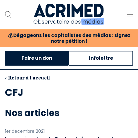
💰
Dégageons les capitalistes des médias : signez
notre pétition !
Notre association
Faire un don
Infolettre
Notre critique des médias
Nos propositions
‹ Retour à l'accueil
CFJ
Notre revue
Boutique
Nos articles
1er décembre 2021