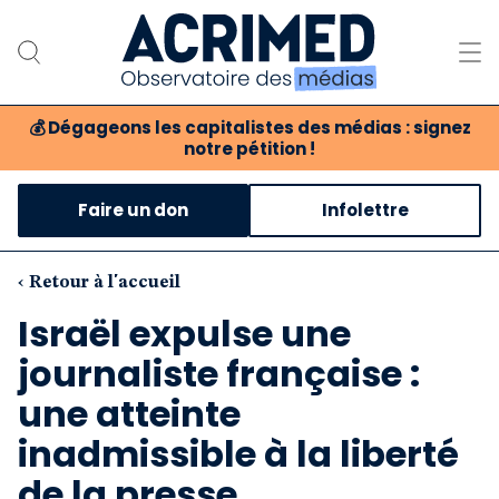
💰
Dégageons les capitalistes des médias : signez
notre pétition !
Notre association
Faire un don
Infolettre
Notre critique des médias
Nos propositions
‹ Retour à l'accueil
Israël expulse une
Notre revue
journaliste française :
Boutique
une atteinte
inadmissible à la liberté
de la presse