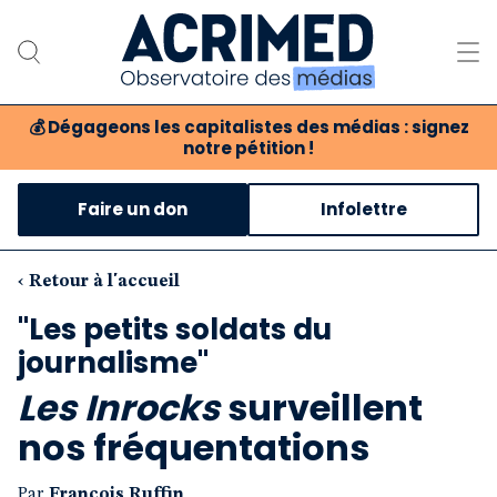
💰
Dégageons les capitalistes des médias : signez
notre pétition !
Notre association
Faire un don
Infolettre
Notre critique des médias
Nos propositions
‹ Retour à l'accueil
"Les petits soldats du
Notre revue
journalisme"
Boutique
Les Inrocks
surveillent
nos fréquentations
Par
François Ruffin