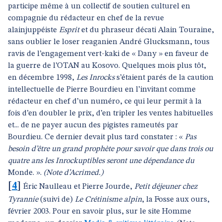
participe même à un collectif de soutien culturel en
compagnie du rédacteur en chef de la revue
alainjuppéiste
Esprit
et du phraseur décati Alain Touraine,
sans oublier le loser reaganien André Glucksmann, tous
ravis de l’engagement vert-kaki de « Dany » en faveur de
la guerre de l’OTAN au Kosovo. Quelques mois plus tôt,
en décembre 1998,
Les Inrocks
s’étaient parés de la caution
intellectuelle de Pierre Bourdieu en l’invitant comme
rédacteur en chef d’un numéro, ce qui leur permit à la
fois d’en doubler le prix, d’en tripler les ventes habituelles
et... de ne payer aucun des pigistes rameutés par
Bourdieu. Ce dernier devait plus tard constater : «
Pas
besoin d’être un grand prophète pour savoir que dans trois ou
quatre ans les Inrockuptibles seront une dépendance du
Monde. ».
(Note d’Acrimed.)
[
4
]
Éric Naulleau et Pierre Jourde,
Petit déjeuner chez
Tyrannie
(suivi de)
Le Crétinisme alpin
, la Fosse aux ours,
février 2003. Pour en savoir plus, sur le site Homme