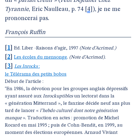
un
« parfait crétin »
(
Petit Déjeuner chez
Tyrannie
, Eric Naulleau, p. 74
[
4
]
), je ne me
prononcerai pas.
François Ruffin
[
1
]
Ed. Liber -Raisons d’agir, 1997
(Note d’Acrimed.)
[
2
]
Les écoles du mensonge
.
(Note d’Acrimed).
[
3
]
Les Inrocks
:
le Télérama des petits bobos
Début de l’article :
"En 1986, la dévotion pour les groupes anglais dépressifs
ayant assuré aux
Inrockuptibles
un lectorat dans la
« génération Mitterrand », le fanzine décide neuf ans plus
tard de lancer «
l’hebdo culturel dont notre génération
manque
». Traduction en actes : promotion de Michel
Rocard en mai 1995 ; puis de Cohn-Bendit, en 1999, au
moment des élections européennes. Arnaud Viviant