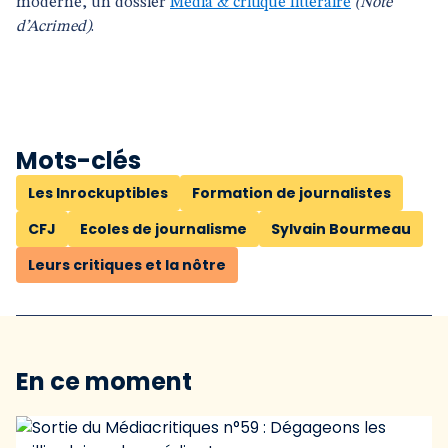
moderne, un dossier
Media & critique littéraire
(Note
d’Acrimed)
.
Mots-clés
Les Inrockuptibles
Formation de journalistes
CFJ
Ecoles de journalisme
Sylvain Bourmeau
Leurs critiques et la nôtre
En ce moment