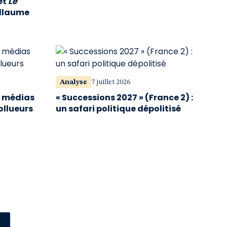
et
Le
illaume
Analyse
7 juillet 2026
s médias
« Successions 2027 » (France 2) :
ollueurs
un safari politique dépolitisé