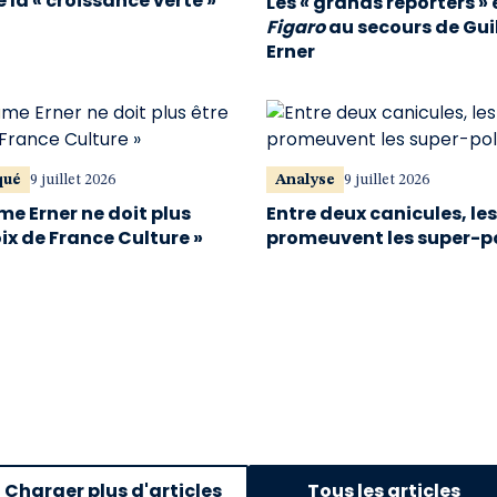
 la « croissance verte »
Les « grands reporters » 
Figaro
au secours de Gu
Erner
qué
9 juillet 2026
Analyse
9 juillet 2026
me Erner ne doit plus
Entre deux canicules, le
oix de France Culture »
promeuvent les super-p
Charger plus d'articles
Tous les articles