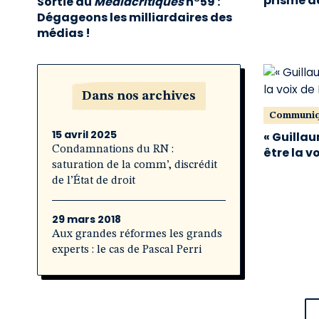
prisme de
Sortie du
Médiacritiques
n°59 :
Dégageons les milliardaires des
médias !
Dans nos archives
Communi
15 avril 2025
« Guillau
Condamnations du RN :
être la v
saturation de la comm’, discrédit
de l’État de droit
29 mars 2018
Aux grandes réformes les grands
experts : le cas de Pascal Perri