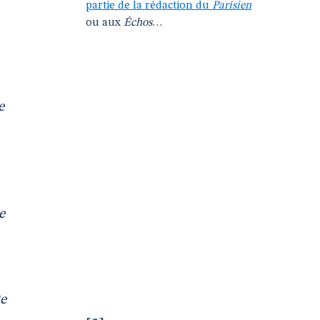
partie de la rédaction du
Parisien
ou aux
Échos
…
e
e
te