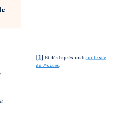
de
[
1
]
Et dès l’après-midi
sur le site
du
Parisien
.
e
a