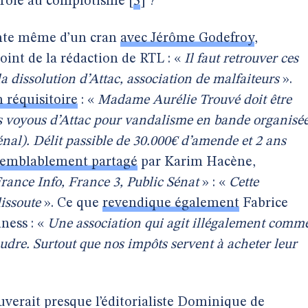
proie au complotisme
[
3
]
?
onte même d’un cran
avec Jérôme Godefroy
,
joint de la rédaction de RTL : «
Il faut retrouver ces
la dissolution d’Attac, association de malfaiteurs
».
n réquisitoire
: «
Madame Aurélie Trouvé doit être
 voyous d’Attac pour vandalisme en bande organisé
énal). Délit passible de 30.000€ d’amende et 2 ans
semblablement partagé
par Karim Hacène,
rance Info, France 3, Public Sénat
» : «
Cette
dissoute
». Ce que
revendique également
Fabrice
ness : «
Une association qui agit illégalement comm
oudre. Surtout que nos impôts servent à acheter leur
uverait presque l’éditorialiste Dominique de