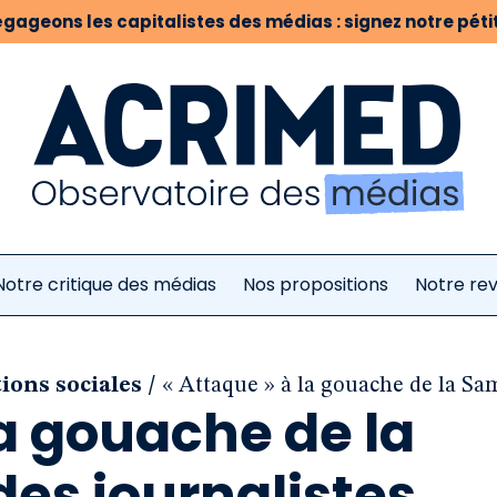
gageons les capitalistes des médias : signez notre pétit
Notre critique des médias
Nos propositions
Notre re
/
tions sociales
« Attaque » à la gouache de la Sam
la gouache de la
des journalistes