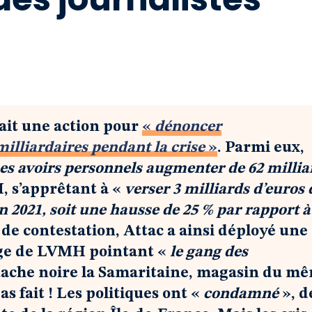
nait une action pour
«
dénoncer
illiardaires pendant la crise
»
. Parmi eux,
es avoirs personnels augmenter de 62 millia
, s’apprêtant à «
verser 3 milliards d’euros 
n 2021, soit une hausse de 25 % par rapport à
 de contestation, Attac a ainsi déployé une
ège de LVMH pointant «
le gang des
uache noire la Samaritaine, magasin du m
as fait ! Les politiques ont «
condamné
», d