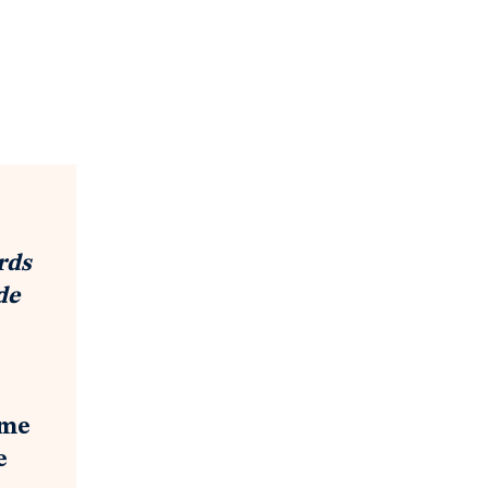
rds
de
ême
e