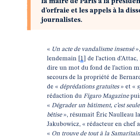
la maire de Paris à la présiden
d’orfraie et les appels à la di
journalistes.
«
Un acte de vandalisme insensé
»
lendemain
[
1
]
de l’action d’Attac,
dire un mot du fond de l’action mi
secours de la propriété de Bernar
de «
déprédations gratuites
» et «
s
rédaction du
Figaro Magazine
pui
«
Dégrader un bâtiment, c’est seul
bêtise
», résumait Éric Naulleau la
Jakubowicz, « rédacteur en chef 
«
On trouve de tout à la Samaritain