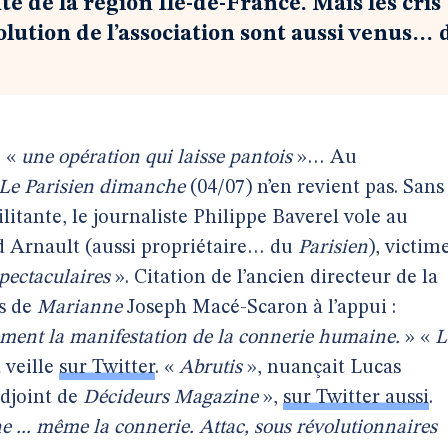
te de la région Île-de-France. Mais les cris
ssolution de l’association sont aussi venus… 
, «
une opération qui laisse pantois
»… Au
Le Parisien dimanche
(04/07) n’en revient pas. Sans
litante, le journaliste Philippe Baverel vole au
d Arnault (aussi propriétaire… du
Parisien
), victim
pectaculaires
». Citation de l’ancien directeur de la
s de
Marianne
Joseph Macé-Scaron à l’appui :
ement la manifestation de la connerie humaine.
» «
L
 veille
sur Twitter
. «
Abrutis
», nuançait Lucas
adjoint de
Décideurs Magazine
»,
sur Twitter aussi
.
e ... même la connerie. Attac, sous révolutionnaires