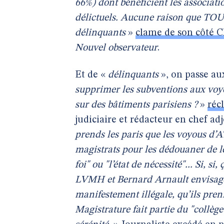
66%) dont bénéficient les associati
délictuels. Aucune raison que TOUS
délinquants
»
clame de son côté C
Nouvel observateur
.
Et de «
délinquants
», on passe au
supprimer les subventions aux voy
sur des bâtiments parisiens ?
»
réc
judiciaire et rédacteur en chef ad
prends les paris que les voyous d’
magistrats pour les dédouaner de le
foi" ou "l’état de nécessité"... Si, si,
LVMH et Bernard Arnault envisagen
manifestement illégale, qu’ils pren
Magistrature fait partie du "collèg