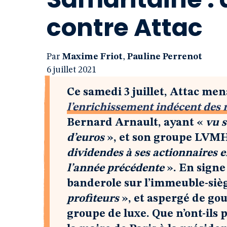
contre Attac
Par
Maxime Friot
,
Pauline Perrenot
6 juillet 2021
Ce samedi 3 juillet, Attac me
l’enrichissement indécent des m
Bernard Arnault, ayant «
vu s
d’euros
», et son groupe LVMH
dividendes à ses actionnaires e
l’année précédente
». En signe
banderole sur l’immeuble-si
profiteurs
», et aspergé de go
groupe de luxe. Que n’ont-ils p