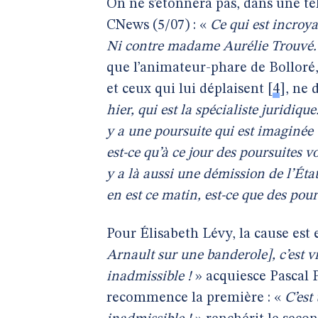
On ne s’étonnera pas, dans une te
CNews (5/07) : «
Ce qui est incroya
Ni contre madame Aurélie Trouvé. Ni
que l’animateur-phare de Bolloré,
et ceux qui lui déplaisent
[
4
]
, ne 
hier, qui est la spécialiste juridique
y a une poursuite qui est imaginée 
est-ce qu’à ce jour des poursuites v
y a là aussi une démission de l’État
en est ce matin, est-ce que des pou
Pour Élisabeth Lévy, la cause est
Arnault sur une banderole], c’est 
inadmissible !
» acquiesce Pascal 
recommence la première : «
C’est