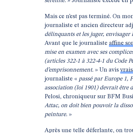
sérénité.
» Journaliste excédé en 
Mais ce n’est pas terminé. On m
journaliste et ancien directeur ad
délinquants et les juger, envisager 
Avant que le journaliste
affine so
mise en examen avec ses complices
(articles 322-1 à 322-4-1 du Code P
d’emprisonnement.
» Un avis
vrai
journaliste «
passé par Europe 1, F
association (loi 1901) devrait être 
Pelosi, chroniqueur sur BFM Busi
Attac, on doit bien pouvoir la diss
peinture.
»
Après une telle déferlante, on tro