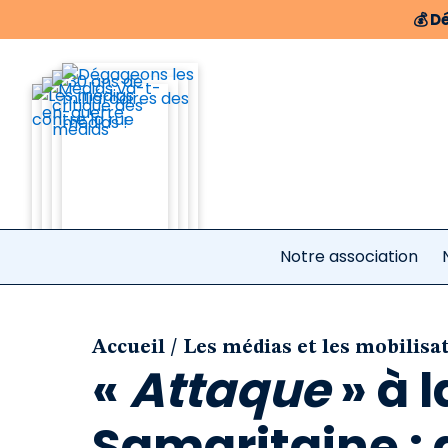
💰
Dé
Notre association
/
Accueil
Les médias et les mobilisa
«
Attaque
» à 
Samaritaine : 