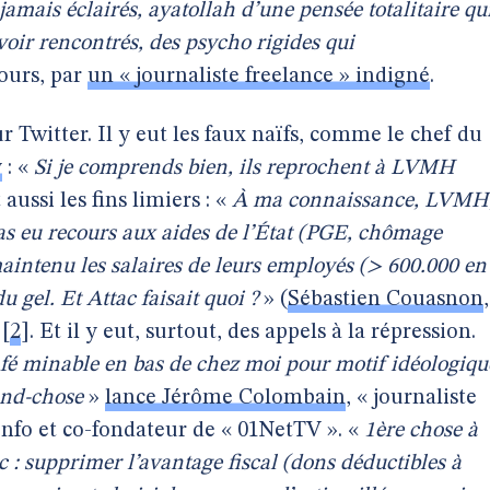
jamais éclairés, ayatollah d’une pensée totalitaire qu
avoir rencontrés, des psycho rigides qui
jours, par
un « journaliste freelance » indigné
.
sur Twitter. Il y eut les faux naïfs, comme le chef du
y
: «
Si je comprends bien, ils reprochent à LVMH
 aussi les fins limiers : «
À ma connaissance, LVMH
as eu recours aux aides de l’État (PGE, chômage
 maintenu les salaires de leurs employés (> 600.000 en
u gel. Et Attac faisait quoi ?
» (
Sébastien Couasnon
,
[
2
]
. Et il y eut, surtout, des appels à la répression.
 café minable en bas de chez moi pour motif idéologiqu
and-chose
»
lance Jérôme Colombain
, « journaliste
nfo et co-fondateur de « 01NetTV ». «
1ère chose à
c : supprimer l’avantage fiscal (dons déductibles à