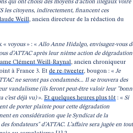
ons qui ont choisi des moyens d’action illégaux voire
 les citoyens, indirectement, financent ces
laude Weill
, ancien directeur de la rédaction du
x «
voyous
» : «
Allo Anne Hidalgo, envisagez-vous d
ous d’ATTAC après leur nième action de dégradation
lame Clément Weill-Raynal
, ancien chroniqueur
joint à France 3. Et
de re-tweeter
, bougon : «
Je
ATTAC ne seront pas condamnés... Il se trouvera des
ur vandalisme (ils feront peut-être valoir leur "bonn
 ça c’est déjà vu)
».
Et quelques heures plus tôt
: «
Si
t de porter plainte pour cette dégradation
nent en considération que le Syndicat de la
e des fondateurs" d’ATTAC. L’affaire sera jugée en tou