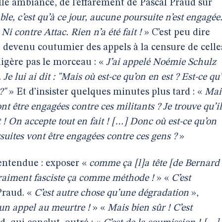
lle ambiance, de l’effarement de Pascal Praud sur
ble, c’est qu’à ce jour, aucune poursuite n’est engagée
 contre Attac. Rien n’a été fait !
» C’est peu dire
 devenu coutumier des appels à la censure de celle
digère pas le morceau : «
J’ai appelé Noémie Schulz
. Je lui ai dit : "Mais où est-ce qu’on en est ? Est-ce qu’
?"
» Et d’insister quelques minutes plus tard : «
Mai
ont être engagées contre ces militants ? Je trouve qu’il
 ! On accepte tout en fait ! […] Donc où est-ce qu’on
rsuites vont être engagées contre ces gens ?
»
 entendue : exposer «
comme ça [l]a tête [de Bernard
vraiment fasciste ça comme méthode !
» «
C’est
Praud. «
C’est autre chose qu’une dégradation
»,
 un appel au meurtre !
» «
Mais bien sûr ! C’est