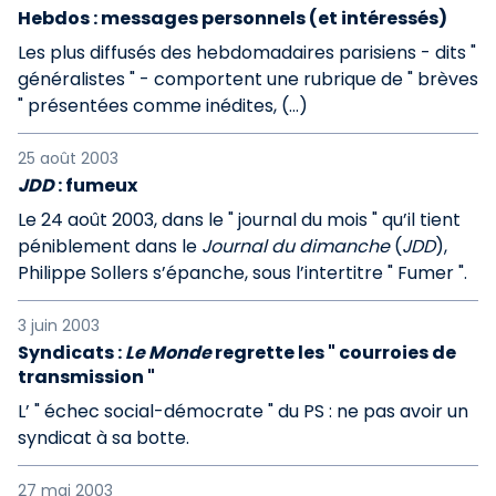
Hebdos : messages personnels (et intéressés)
Les plus diffusés des hebdomadaires parisiens - dits "
généralistes " - comportent une rubrique de " brèves
" présentées comme inédites, (…)
25 août 2003
JDD
: fumeux
Le 24 août 2003, dans le " journal du mois " qu’il tient
péniblement dans le
Journal du dimanche
(
JDD
),
Philippe Sollers s’épanche, sous l’intertitre " Fumer ".
3 juin 2003
Syndicats :
Le Monde
regrette les " courroies de
transmission "
L’ " échec social-démocrate " du PS : ne pas avoir un
syndicat à sa botte.
27 mai 2003