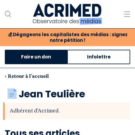
💰
Dégageons les capitalistes des médias : signez
notre pétition !
Notre association
Faire un don
Infolettre
Notre critique des médias
Nos propositions
‹ Retour à l'accueil
Notre revue
Jean Teulière
Boutique
Adhérent d’Acrimed.
Tous ses articles