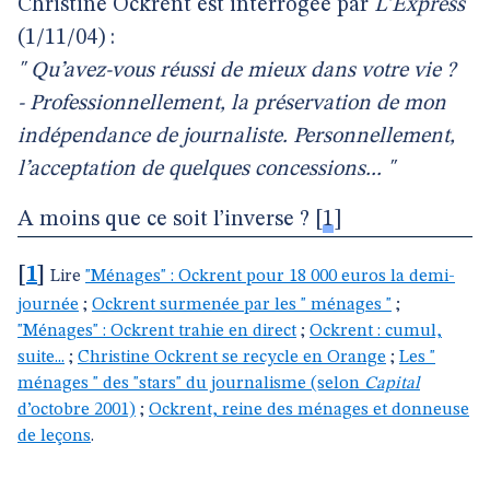
Christine Ockrent est interrogée par
L’Express
(1/11/04) :
" Qu’avez-vous réussi de mieux dans votre vie ?
- Professionnellement, la préservation de mon
indépendance de journaliste. Personnellement,
l’acceptation de quelques concessions... "
A moins que ce soit l’inverse ?
[
1
]
[
1
]
Lire
"Ménages" : Ockrent pour 18 000 euros la demi-
journée
;
Ockrent surmenée par les " ménages "
;
"Ménages" : Ockrent trahie en direct
;
Ockrent : cumul,
suite...
;
Christine Ockrent se recycle en Orange
;
Les "
ménages " des "stars" du journalisme (selon
Capital
d’octobre 2001)
;
Ockrent, reine des ménages et donneuse
de leçons
.