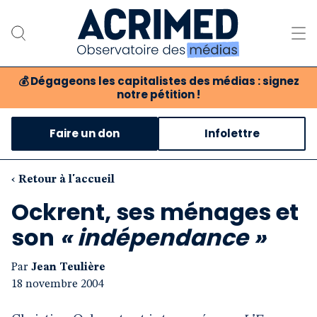
💰
Dégageons les capitalistes des médias : signez
notre pétition !
Notre association
Faire un don
Infolettre
Notre critique des médias
Nos propositions
‹ Retour à l'accueil
Ockrent, ses ménages et
Notre revue
son
« indépendance »
Boutique
Par
Jean Teulière
18 novembre 2004