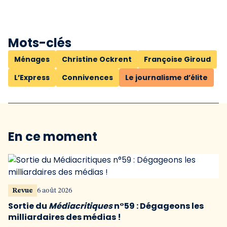
Mots-clés
Ménages
Christine Ockrent
Françoise Giroud
L’Express
Connivences
Le journalisme d’élite
En ce moment
Revue
6 août 2026
Sortie du
Médiacritiques
n°59 : Dégageons les
milliardaires des médias !