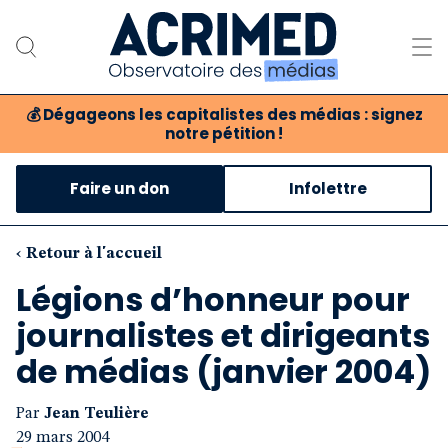
💰
Dégageons les capitalistes des médias : signez
notre pétition !
Notre association
Faire un don
Infolettre
Notre critique des médias
Nos propositions
‹ Retour à l'accueil
Légions d’honneur pour
Notre revue
journalistes et dirigeants
Boutique
de médias (janvier 2004)
Par
Jean Teulière
29 mars 2004