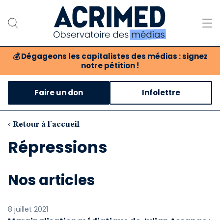
💰
Dégageons les capitalistes des médias : signez
notre pétition !
Notre association
Faire un don
Infolettre
Notre critique des médias
Nos propositions
‹ Retour à l'accueil
Répressions
Notre revue
Boutique
Nos articles
8 juillet 2021