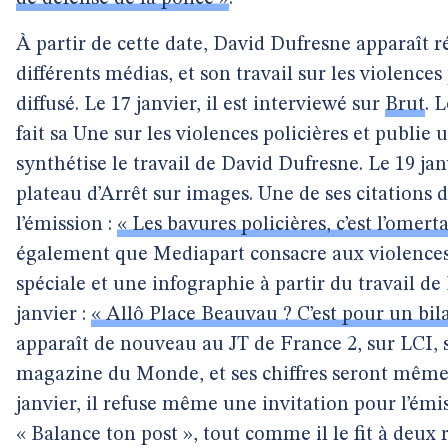
À partir de cette date, David Dufresne apparaît 
différents médias, et son travail sur les violences
diffusé. Le 17 janvier, il est interviewé sur
Brut
. 
fait sa Une sur les violences policières et publie
synthétise le travail de David Dufresne. Le 19 janvi
plateau d’Arrêt sur images. Une de ses citations d
l’émission :
« Les bavures policières, c’est l’omert
également que Mediapart consacre aux violences 
spéciale et une infographie à partir du travail d
janvier :
« Allô Place Beauvau ? C’est pour un bila
apparaît de nouveau au JT de France 2, sur LCI, 
magazine du Monde, et ses chiffres seront mêm
janvier, il refuse même une invitation pour l’ém
« Balance ton post », tout comme il le fit à deux 