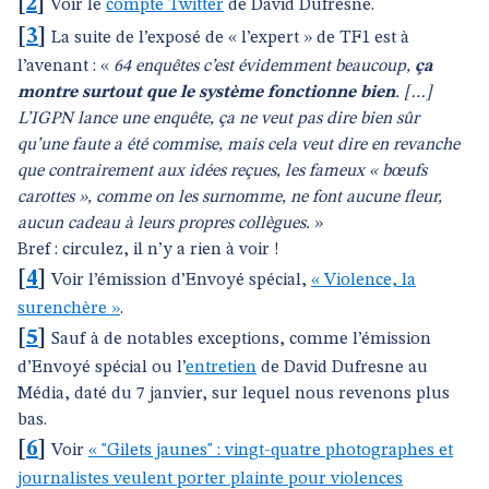
[
2
]
Voir le
compte Twitter
de David Dufresne.
[
3
]
La suite de l’exposé de « l’expert » de TF1 est à
l’avenant : «
64 enquêtes c’est évidemment beaucoup,
ça
montre surtout que le système fonctionne bien
. […]
L’IGPN lance une enquête, ça ne veut pas dire bien sûr
qu’une faute a été commise, mais cela veut dire en revanche
que contrairement aux idées reçues, les fameux « bœufs
carottes », comme on les surnomme, ne font aucune fleur,
aucun cadeau à leurs propres collègues.
»
Bref : circulez, il n’y a rien à voir !
[
4
]
Voir l’émission d’Envoyé spécial,
« Violence, la
surenchère »
.
[
5
]
Sauf à de notables exceptions, comme l’émission
d’Envoyé spécial ou l’
entretien
de David Dufresne au
Média, daté du 7 janvier, sur lequel nous revenons plus
bas.
[
6
]
Voir
« "Gilets jaunes" : vingt-quatre photographes et
journalistes veulent porter plainte pour violences