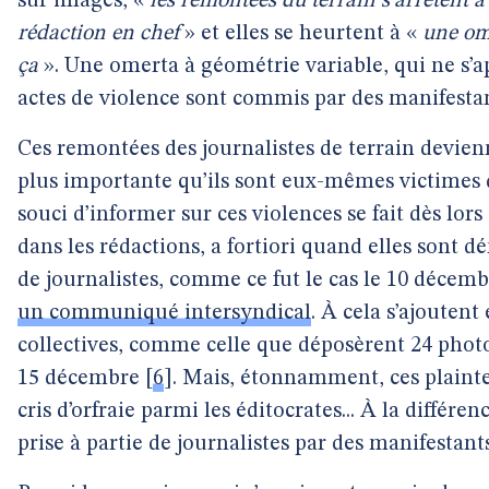
sur images, «
les remontées du terrain s’arrêtent à
rédaction en chef
» et elles se heurtent à «
une om
ça
». Une omerta à géométrie variable, qui ne s’a
actes de violence sont commis par des manifest
Ces remontées des journalistes de terrain devien
plus importante qu’ils sont eux-mêmes victimes d
souci d’informer sur ces violences se fait dès lor
dans les rédactions, a fortiori quand elles sont d
de journalistes, comme ce fut le cas le 10 décemb
un communiqué intersyndical
. À cela s’ajouten
collectives, comme celle que déposèrent 24 photo
15 décembre
[
6
]
. Mais, étonnamment, ces plainte
cris d’orfraie parmi les éditocrates... À la différe
prise à partie de journalistes par des manifestants