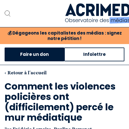
💰
Dégageons les capitalistes des médias : signez
notre pétition !
Notre association
Faire un don
Infolettre
Notre critique des média
Nos propositions
‹ Retour à l'accueil
Comment les violences
Notre revue
policières ont
Boutique
(difficilement) percé le
mur médiatique