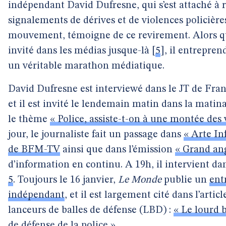
indépendant David Dufresne, qui s’est attaché à ré
signalements de dérives et de violences policière
mouvement, témoigne de ce revirement. Alors qu’
invité dans les médias jusque-là
[
5
]
, il entrepren
un véritable marathon médiatique.
David Dufresne est interviewé dans le JT de Franc
et il est invité le lendemain matin dans la matin
le thème
« Police, assiste-t-on à une montée des 
jour, le journaliste fait un passage dans
« Arte In
de BFM-TV
ainsi que dans l’émission
« Grand an
d’information en continu. A 19h, il intervient d
5
. Toujours le 16 janvier,
Le Monde
publie un
ent
indépendant
, et il est largement cité dans l’artic
lanceurs de balles de défense (LBD) :
« Le lourd b
de défense de la police »
.