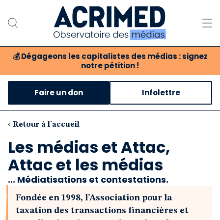
💰
Dégageons les capitalistes des médias : signez
notre pétition !
Notre association
Faire un don
Infolettre
Notre critique des médias
Nos propositions
‹ Retour à l'accueil
Les médias et Attac,
Notre revue
Attac et les médias
Boutique
... Médiatisations et contestations.
Fondée en 1998, l’Association pour la
taxation des transactions financières et