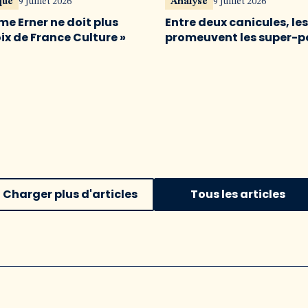
qué
9 juillet 2026
Analyse
9 juillet 2026
me Erner ne doit plus
Entre deux canicules, le
oix de France Culture »
promeuvent les super-p
Charger plus d'articles
Tous les articles