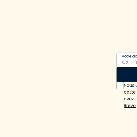
Votre a
Nous u
cette
avez 
Brevo
.