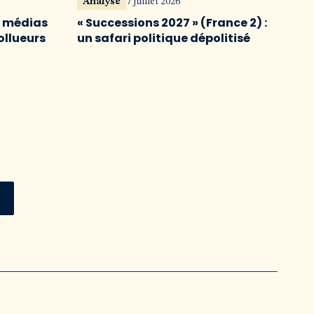
Analyse
7 juillet 2026
s médias
« Successions 2027 » (France 2) :
ollueurs
un safari politique dépolitisé