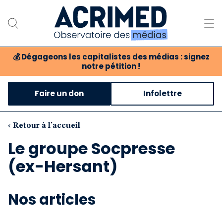
💰
Dégageons les capitalistes des médias : signez
notre pétition !
Notre association
Faire un don
Infolettre
Notre critique des médias
Nos propositions
‹ Retour à l'accueil
Le groupe Socpresse
Notre revue
(ex-Hersant)
Boutique
Nos articles