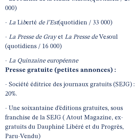
000)
-
La
Li
b
erté
de
l’Est
(quotidien / 33 000)
-
La
Presse
de
Gray
et
La
Presse
de
Ve
s
oul
(quotidiens / 16 000)
-
La
Quinzaine
européenne
Presse gratuite (petites annonces) :
-
Société éditrice des journaux gratuits (SEJG) :
20%.
-
Une soixantaine d’éditions gratuites, sous
franchise de la SEJG ( Atout Magazine, ex-
gratuits du Dauphiné Libéré et du Progrès,
Paru-Vendu)