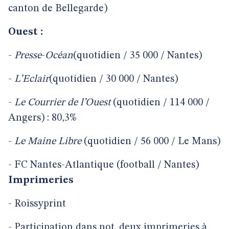
canton de Bellegarde)
Ouest :
-
Presse
-
Océan
(quotidien / 35 000 / Nantes)
-
L’Eclair
(quotidien / 30 000 / Nantes)
-
Le
Courrier
de
l’Ouest
(quotidien / 114 000 /
Angers) : 80,3%
-
Le
Maine
Libre
(quotidien / 56 000 / Le Mans)
-
FC Nantes-Atlantique (football / Nantes)
Imprimeries
-
Roissyprint
-
Participation dans not. deux imprimeries à