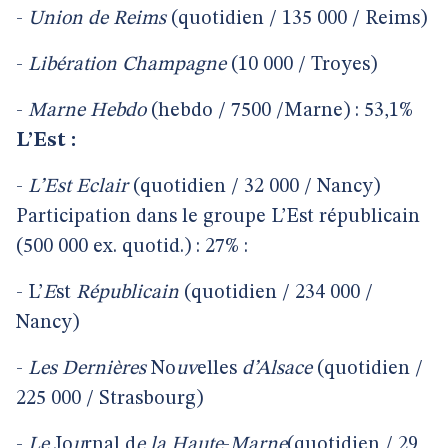
-
Union
de
Reims
(quotidien / 135 000 / Reims)
-
Libération
Champagne
(10 000 / Troyes)
-
Marne
Hebdo
(hebdo / 7500 /Marne) : 53,1%
L’Est :
-
L’Est
Eclair
(quotidien / 32 000 / Nancy)
Participation dans le groupe L’Est républicain
(500 000 ex. quotid.) : 27% :
-
L’
E
st
Républicain
(quotidien / 234 000 /
Nancy)
-
Les
Dernières
No
uv
elles
d’Alsace
(quotidien /
225 000 / Strasbourg)
-
Le
Jo
u
rnal d
e
la
Haute
-
Marne
(quotidien / 29