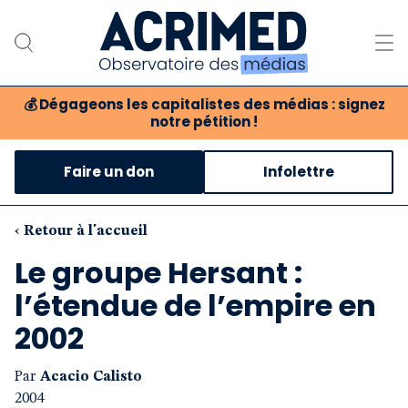
💰
Dégageons les capitalistes des médias : signez
notre pétition !
Notre association
Faire un don
Infolettre
Notre critique des médias
Nos propositions
‹ Retour à l'accueil
Le groupe Hersant :
Notre revue
l’étendue de l’empire en
Boutique
2002
Par
Acacio Calisto
2004