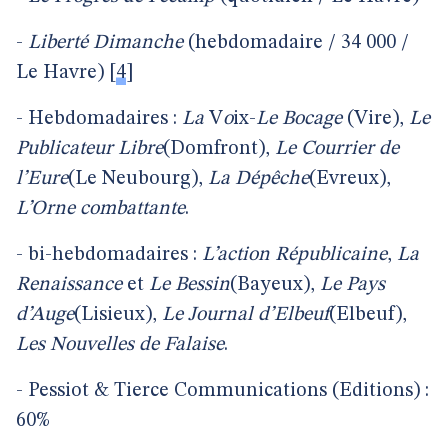
-
Liberté
Dimanche
(hebdomadaire / 34 000 /
Le Havre)
[
4
]
-
Hebdomadaires :
La
V
o
ix-
Le
Bocage
(Vire),
Le
Publicateur
Libre
(Domfront),
Le
Courrier
de
l’Eure
(Le Neubourg),
La
Dépêche
(Evreux),
L’Orne
combattante
.
-
bi-hebdomadaires :
L’action
Républicaine
,
La
Renaissance
et
Le
Bessin
(Bayeux),
Le
Pays
d’Auge
(Lisieux),
Le
Journal
d’Elbeuf
(Elbeuf),
Les
Nouvelles
de
Falaise
.
-
Pessiot & Tierce Communications (Editions) :
60%