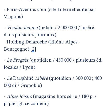
-
Paris-Avenue. com (site Internet édité par
Viapolis)
-
Version
femme
(hebdo / 2 000 000 / inséré
dans plusieurs journaux)
- Holding Delaroche (Rhône-Alpes-
Bourgogne)
[
2
]
-
Le
Progrès
(quotidien / 450 000 / plusieurs éd.
locales / Lyon)
-
Le
Da
u
phiné
Libéré
(quotidien / 300 000 ; 400
000 di / Grenoble)
-
Alpes
loisirs
(magazine hors série / 180 p. /
papier glacé couleur)