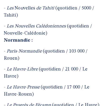
-
Les
No
u
velles
de
Tahiti
(quotidien / 5000 /
Tahiti)
-
Les
Nouvelles
Calédoniennes
(quotidien /
Nouvelle-Calédonie)
Normandie :
-
Paris
-
Normandie
(quotidien / 103 000 /
Rouen)
-
Le
Havre
-
Libre
(quotidien / 21 000 / Le
Havre)
-
Le
Havre
-
Presse
(quotidien / 17 000 / Le
Havre-Rouen)
-
Le
Progrès
de
Fécamp
(quotidien / Le Havre)