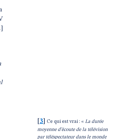
a
TV
.]
a
l
[
3
]
Ce qui est vrai : «
La durée
moyenne d’écoute de la télévision
par téléspectateur dans le monde