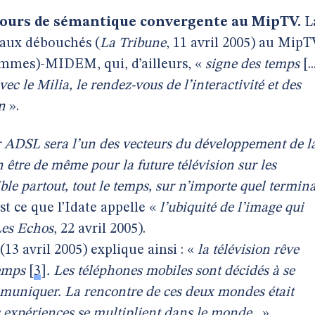
ncours de sémantique convergente au MipTV.
L
eaux débouchés (
La Tribune
, 11 avril 2005) au Mip
ammes)-MIDEM, qui, d’ailleurs, «
signe des temps
[..
c le Milia, le rendez-vous de l’interactivité et des
n
».
ur ADSL sera l’un des vecteurs du développement de l
n être de même pour la future télévision sur les
ble partout, tout le temps, sur n’importe quel termina
st ce que l’Idate appelle «
l’ubiquité de l’image qui
es Echos
, 22 avril 2005).
(13 avril 2005) explique ainsi : «
la télévision rêve
temps
[
3
]
. Les téléphones mobiles sont décidés à se
niquer. La rencontre de ces deux mondes était
es expériences se multiplient dans le monde.
»