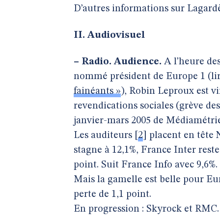
D’autres informations sur Lagardèr
II. Audiovisuel
–
Radio. Audience.
A l’heure de
nommé président de Europe 1 (li
fainéants »
), Robin Leproux est vi
revendications sociales (grève de
janvier-mars 2005 de Médiamétri
Les auditeurs
[
2
]
placent en tête 
stagne à 12,1%, France Inter reste
point. Suit France Info avec 9,6%.
Mais la gamelle est belle pour Eu
perte de 1,1 point.
En progression : Skyrock et RMC.