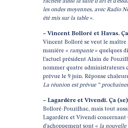
rachète aussi la salle d’art et d’e
les ondes moyennes, avec Radio No
été mis sur la table
».
–
Vincent Bolloré et Havas. Ça 
Vincent Bolloré se veut le maître 
manière «
rampante
» quelques di
l’actuel président Alain de Pouzi
nommer quatre administrateurs co
prévue le 9 juin. Réponse chaleur
La réunion est prévue “ prochaine
–
Lagardère et Vivendi. Ça (se)
Bolloré-Pouzilhac, mais tout auss
Lagardère et Vivendi concernant Ca
d’achoppement sont «
la nouvelle