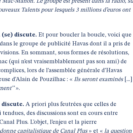
ssai Mac-Mahon. Le groupe est présent dans la radio, s
uveaux Talents pour lesquels 3 millions d’euros ont
(se) discute.
Et pour boucler la boucle, voici que
dans le groupe de publicité Havas dont il a pris de
visions. En sommant, sous formes de résolutions,
lhac (qui n’est vraisemblablement pas son ami) de
mplices, lors de l’assemblée générale d’Havas
euse d’Alain de Pouzilhac : «
Ils seront examinés
[...]
ment’’
».
 discute.
A priori plus feutrées que celles de
i tendues, des discussions sont en cours entre
nal Plus. L’objet, l’enjeu et la pierre
 donne capitalistique de Canal Plus
» et «
la question