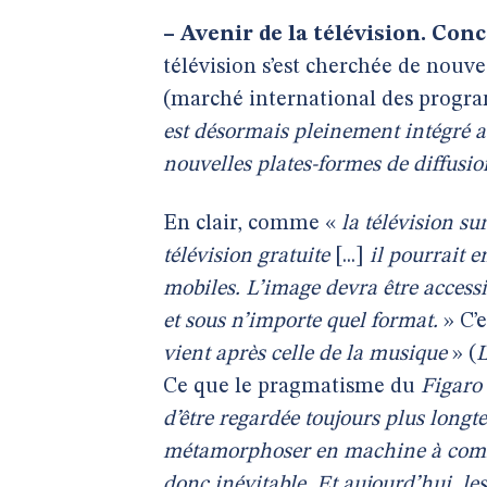
–
Avenir de la télévision. Co
télévision s’est cherchée de nouv
(marché international des progr
est désormais pleinement intégré ave
nouvelles plates-formes de diffusio
En clair, comme «
la télévision s
télévision gratuite
[...]
il pourrait e
mobiles. L’image devra être accessi
et sous n’importe quel format.
» C’e
vient après celle de la musique
» (
L
Ce que le pragmatisme du
Figaro
d’être regardée toujours plus long
métamorphoser en machine à commu
donc inévitable. Et aujourd’hui, l