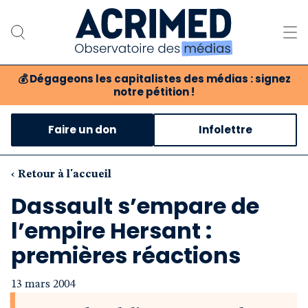
💰
Dégageons les capitalistes des médias : signez
notre pétition !
Notre association
Faire un don
Infolettre
Notre critique des médias
Nos propositions
‹ Retour à l'accueil
Dassault s’empare de
Notre revue
l’empire Hersant :
Boutique
premières réactions
13 mars 2004