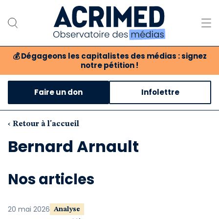
💰
Dégageons les capitalistes des médias : signez
notre pétition !
Notre association
Faire un don
Infolettre
Notre critique des médias
Nos propositions
‹ Retour à l'accueil
Bernard Arnault
Notre revue
Boutique
Nos articles
20 mai 2026
Analyse