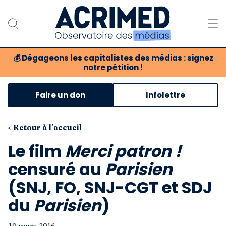
💰
Dégageons les capitalistes des médias : signez
notre pétition !
Notre association
Faire un don
Infolettre
Notre critique des médias
Nos propositions
‹ Retour à l'accueil
Le film
Merci patron !
Notre revue
censuré au
Parisien
Boutique
(SNJ, FO, SNJ-CGT et SDJ
du
Parisien
)