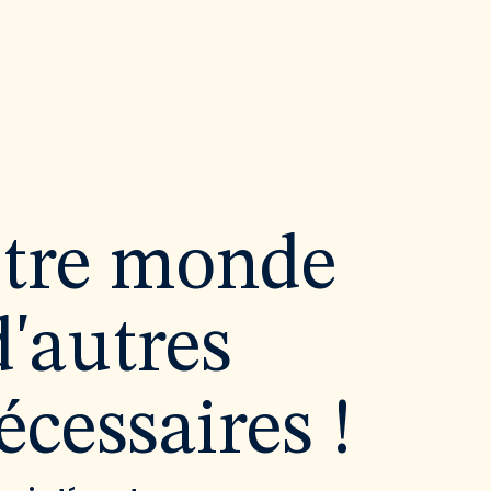
utre monde
d'autres
cessaires !