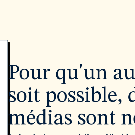
Pour qu'un a
soit possible, 
médias sont né