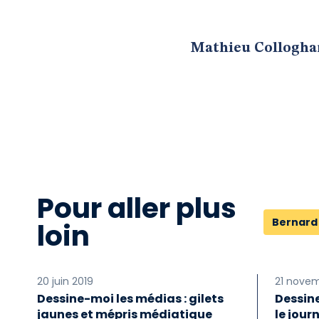
Mathieu Collogha
Pour aller plus
Bernard
loin
20 juin 2019
21 novem
Dessine-moi les médias : gilets
Dessine
jaunes et mépris médiatique
le jour