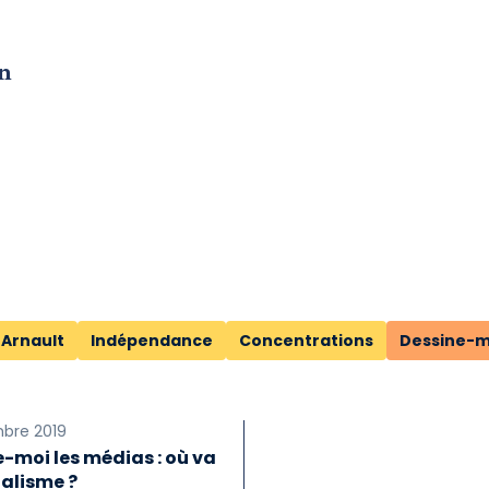
n
 Arnault
Indépendance
Concentrations
Dessine-m
bre 2019
-moi les médias : où va
nalisme ?