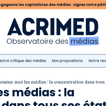
gageons les capitalistes des médias : signez notre pétit
Notre critique des médias
Nos propositions
Notre re
essine-moi les médias : la concentration dans tous 
s médias : la
dans tous ses éta