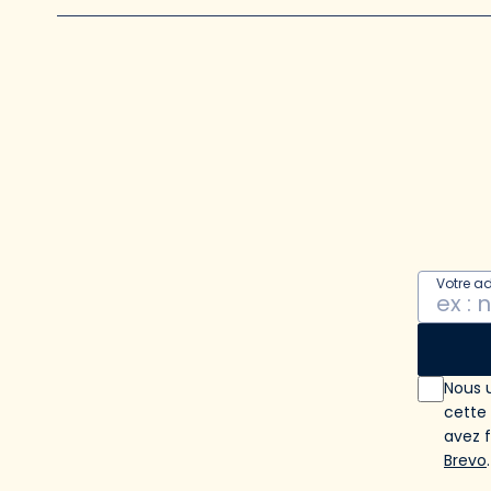
Votre a
Nous u
cette
avez 
Brevo
.