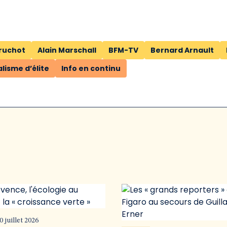
Truchot
Alain Marschall
BFM-TV
Bernard Arnault
alisme d’élite
Info en continu
0 juillet 2026