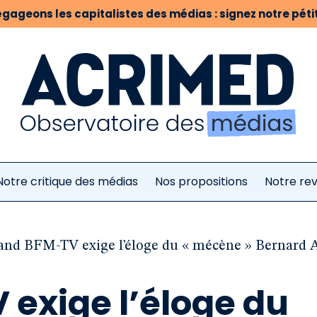
gageons les capitalistes des médias : signez notre pétit
Notre critique des médias
Nos propositions
Notre re
nd BFM-TV exige l’éloge du « mécène » Bernard 
exige l’éloge du