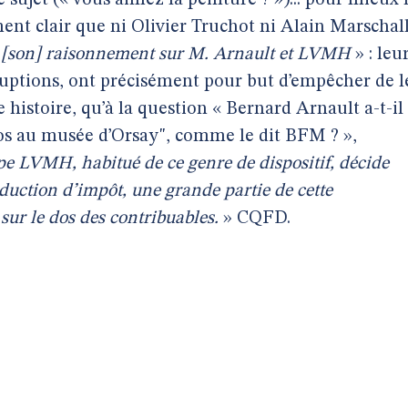
sujet (« vous aimez la peinture ? »)... pour mieux 
ement clair que ni Olivier Truchot ni Alain Marschal
a [son] raisonnement sur M. Arnault et LVMH
» : leu
ruptions, ont précisément pour but d’empêcher de l
e histoire, qu’à la question « Bernard Arnault a-t-il
ros au musée d’Orsay", comme le dit BFM ? »,
upe LVMH, habitué de ce genre de dispositif, décide
éduction d’impôt, une grande partie de cette
sur le dos des contribuables.
» CQFD.