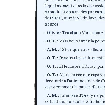
plus souvent dans les manifesta
à quel moment dans la discussio
Arnault. Et on a vu des pancarte
de LVMH, numéro 1 du luxe, deve
d’euros.
-
Olivier Truchot :
Vous aimez 
-
O. T. :
Mais vous aimez la peint
-
A. M. :
Est-ce que vous allez au
-
O. T. :
Je vous ai posé la questi
-
O. T. :
Et le musée d’Orsay, par 
-
O. T. :
Alors, parce que regarde
découvrir à l’antenne, toile de Ca
savez comment le musée d’Orsay 
-
A. M. :
Le musée d’Orsay ne pouva
estimation, puisqu’ils sont limit