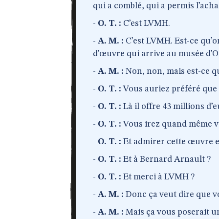
qui a comblé, qui a permis l’acha
-
O. T. :
C’est LVMH.
-
A. M. :
C’est LVMH. Est-ce qu’o
d’œuvre qui arrive au musée d’O
-
A. M. :
Non, non, mais est-ce q
-
O. T. :
Vous auriez préféré que l
-
O. T. :
Là il offre 43 millions d’
-
O. T. :
Vous irez quand même voi
-
O. T. :
Et admirer cette œuvre e
-
O. T. :
Et à Bernard Arnault ?
-
O. T. :
Et merci à LVMH ?
-
A. M. :
Donc ça veut dire que vo
-
A. M. :
Mais ça vous poserait un