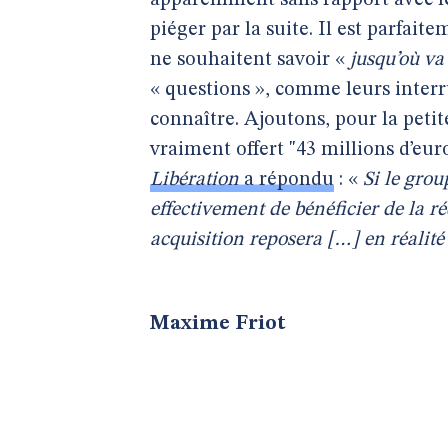
apparemment sans rapport avec le 
piéger par la suite. Il est parfait
ne souhaitent savoir «
jusqu’où v
« questions », comme leurs inter
connaître. Ajoutons, pour la petit
vraiment offert "43 millions d’eu
Libération
a répondu
: «
Si le gro
effectivement de bénéficier de la r
acquisition reposera […] en réalité 
Maxime Friot