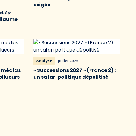
exigée
et
Le
illaume
Analyse
7 juillet 2026
s médias
« Successions 2027 » (France 2) :
ollueurs
un safari politique dépolitisé