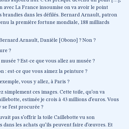
tions aujourd’hui. C’est presque devenu un point […],
n avec La France insoumise on va avoir le point
s brandies dans les défilés. Bernard Arnault, patron
nu la première fortune mondiale, 188 milliards
Bernard Arnault, Danièle [Obono] ? Non ?
ure ?
 musée ? Est-ce que vous allez au musée ?
on : est-ce que vous aimez la peinture ?
exemple, vous y allez, à Paris ?
z simplement ces images. Cette toile, qu’on va
illebotte, estimée je crois à 43 millions d’euros. Vous
se l’est procurée ?
it pas s’offrir la toile Caillebotte vu son
és dans les achats qu’ils peuvent faire d’œuvres. Et