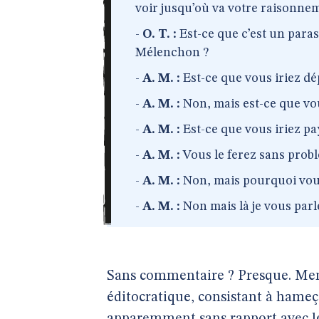
voir jusqu’où va votre raisonn
-
O. T. :
Est-ce que c’est un para
Mélenchon ?
-
A. M. :
Est-ce que vous iriez dé
-
A. M. :
Non, mais est-ce que vou
-
A. M. :
Est-ce que vous iriez pa
-
A. M. :
Vous le ferez sans prob
-
A. M. :
Non, mais pourquoi vous
-
A. M. :
Non mais là je vous parl
Sans commentaire ? Presque. Men
éditocratique, consistant à hame