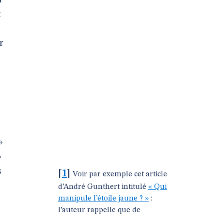
u
t
r
»
»
s
[
1
]
Voir par exemple cet article
d’André Gunthert intitulé
« Qui
manipule l’étoile jaune ? »
:
l’auteur rappelle que de