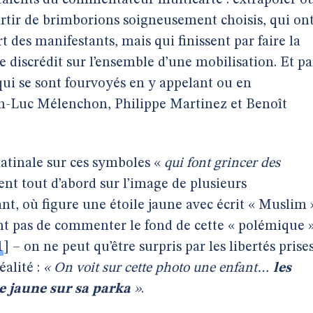
 talents du commentateur multicarte : extrapoler o
partir de brimborions soigneusement choisis, qui on
 des manifestants, mais qui finissent par faire la
le discrédit sur l’ensemble d’une mobilisation. Et pa
 qui se sont fourvoyés en y appelant ou en
an-Luc Mélenchon, Philippe Martinez et Benoît
matinale sur ces symboles «
qui font grincer des
nt tout d’abord sur l’image de plusieurs
nt, où figure une étoile jaune avec écrit « Muslim 
ient pas de commenter le fond de cette « polémique 
1
]
– on ne peut qu’être surpris par les libertés prise
éalité :
« On voit sur cette photo une enfant…
les
e jaune sur sa parka
»
.