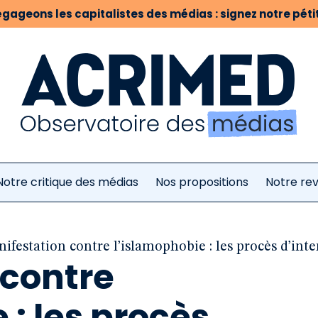
gageons les capitalistes des médias : signez notre pétit
Notre critique des médias
Nos propositions
Notre re
ifestation contre l’islamophobie : les procès d’in
 contre
 : les procès