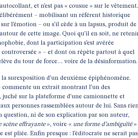
autocollant, et n’est pas « cousue » sur le vêtement.
 délibérément – mobilisant un référent historique
ur l’émotion – ou s’il cède à un lapsus, produit de
tour de cette image. Quoi qu’il en soit, ne reteni
ophobie, dont la participation s’est avérée
 controversée » – et dont on répète partout à quel
relève du tour de force… voire de la désinformation.
ec la surexposition d’un deuxième épiphénomène.
ie commente un extrait montrant l’un des
, juché sur la plateforme d’une camionnette et
 aux personnes rassemblées autour de lui. Sans rie
n question, ni de son explication par son auteur,
 scène effrayante
», voire «
une forme d’ambiguïté
»
ire est pliée. Enfin presque : l’éditocrate ne serait pas