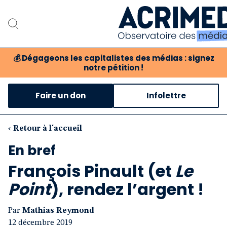
💰
Dégageons les capitalistes des médias : signez
notre pétition !
Notre association
Faire un don
Infolettre
Notre critique des médi
Nos propositions
‹ Retour à l'accueil
En bref
Notre revue
François Pinault (et
Le
Boutique
Point
), rendez l’argent !
Par
Mathias Reymond
12 décembre 2019