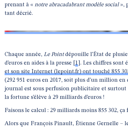
prenant à «
notre abracadabrant modèle social
», 
tant décrié.
Chaque année,
Le Point
dépouille l’État de plusie
d’euros en aides à la presse
[
1
]
. Les chiffres sont
et son site Internet (lepoint.fr) ont touché 855 3
(292 951 euros en 2017, soit plus d’un million en 
journal est sous perfusion publicitaire et surtou
la fortune s’élève à 29 milliards d’euros !
Faisons le calcul : 29 milliards moins 855 302, ça
Alors que François Pinault, Étienne Gernelle – l