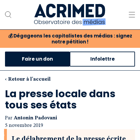
💰
Dégageons les capitalistes des médias : signez
notre pétition !
Notre association
Faire un don
Infolettre
Notre critique des médias
Nos propositions
‹ Retour à l'accueil
La presse locale dans
Notre revue
tous ses états
Boutique
Par
Antonin Padovani
5 novembre 2019
Le délabrement de la presse écrite