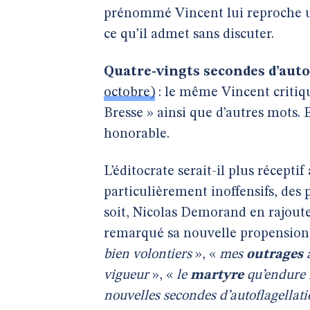
prénommé Vincent lui reproche un
ce qu’il admet sans discuter.
Quatre-vingts secondes d’autof
octobre)
: le même Vincent critiq
Bresse » ainsi que d’autres mots. 
honorable.
L’éditocrate serait-il plus récepti
particulièrement inoffensifs, des 
soit, Nicolas Demorand en rajoute 
remarqué sa nouvelle propension 
bien volontiers
», «
mes
outrages
à
vigueur
», «
le
martyre
qu’endure l
nouvelles secondes d’autoflagellat