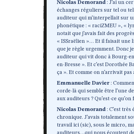
Nicolas Demorand
: J’ai un ce
échanges réguliers sur tel ou tel 
auditeur qui m’interpellait sur 
phonétique : « raciZMEU », « lyr
notait que j’avais fait des progr
« ISSraëlien »… Et il faisait une
que je règle urgemment. Donc je 
auditeur qui vit donc à Bourg-en
en-Bresse ». Et c’est Dorothée 
ça ». Et comme on n’arrivait pas
Emmanuelle Davier
: Comment 
corde-là qui semble être l’une de
aux auditeurs ? Qu’est-ce qu’on f
Nicolas Demorand
: C’est très
chronique. J’avais totalement sou
travail ici (sic), sous le micro, m
auditeurs…qui nous écoutent de t