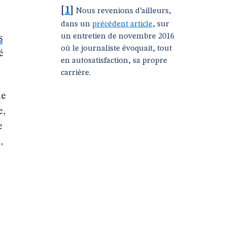
[
1
]
Nous revenions d’ailleurs,
dans un
précédent article
, sur
un entretien de novembre 2016
s
où le journaliste évoquait, tout
é
en autosatisfaction, sa propre
carrière.
de
e,
e
,