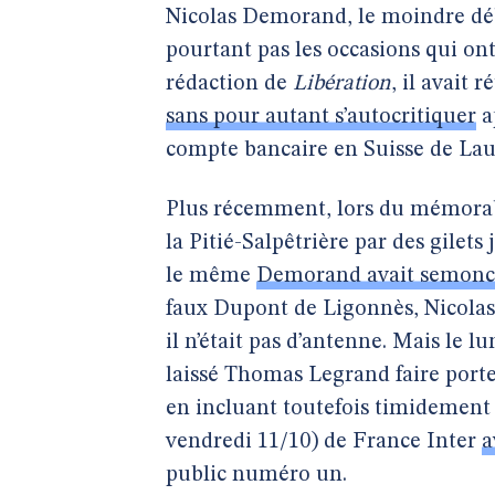
Nicolas Demorand, le moindre dé
pourtant pas les occasions qui on
rédaction de
Libération
, il avait 
sans pour autant s’autocritiquer
a
compte bancaire en Suisse de Lau
Plus récemment, lors du mémorable
la Pitié-Salpêtrière par des gilets
le même
Demorand avait semoncé 
faux Dupont de Ligonnès, Nicolas 
il n’était pas d’antenne. Mais le l
laissé Thomas Legrand faire port
en incluant toutefois timidement 
vendredi 11/10) de France Inter
a
public numéro un.