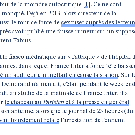
but de la moindre autocritique
[
1
]
. Ce ne sont
t manqué. Déjà en 2013, alors directeur de la
réussi le tour de force de
s’excuser auprès des lecteur
près avoir publié une fausse rumeur sur un suppos
rent Fabius.
 fiasco médiatique sur « l’attaque » de l’hôpital 
 jaunes, dans lequel France Inter a foncé tête baissé
un auditeur qui mettait en cause la station
. Sur l
Demorand n’a rien dit, c’était pendant le week-end
undi, au studio de la matinale de France Inter, il a
er
le chapeau au
Parisien
et à la presse en général
,
son antenne, alors que le journal de 23 heures (du
vait lourdement relaté
l’arrestation de l’ennemi