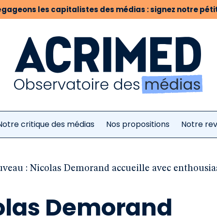
gageons les capitalistes des médias : signez notre pétit
Notre critique des médias
Nos propositions
Notre re
veau : Nicolas Demorand accueille avec enthousias
olas Demorand