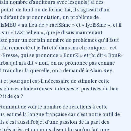
rtain nombre d’auditeurs avec lesquels j’ai des
point, de fond ou de forme. Là, il s’agissait d’un
un défaut de prononciation, un problème de
izMEU » au lieu de « raciSSme » et « lyriSSme », et il
ès sur « IZZraëlien », que je disais maintenant
 liste pour un certain nombre de problèmes qu’il faut
l’ai remercié et je l’ai cité dans ma chronique… cet
-Bresse, qui se prononce « BourK » et j’ai dit « BouR-
Barba qui m’a dit « non, on ne prononce pas comme
 à trancher la querelle, on a demandé à Alain Rey.
et pourquoi est-il nécessaire de stimuler cette
s choses chaleureuses, intenses et positives du lien
ait de ça ?
 étonnant de voir le nombre de réactions à cette
s-estimé la langue française car c’est notre outil de
ais c’est aussi l’objet d’une passion de la part des
rès près, et qui nous disent lorsqu’on fait une