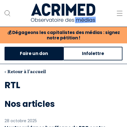
💰
Dégageons les capitalistes des médias : signez
notre pétition !
Notre association
Faire un don
Infolettre
Notre critique des médias
Nos propositions
‹ Retour à l'accueil
RTL
Notre revue
Boutique
Nos articles
28 octobre 2025