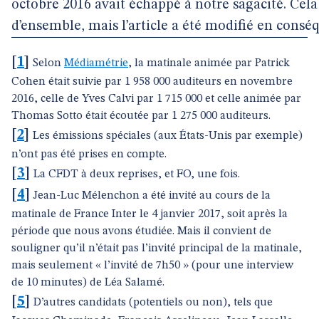
octobre 2016 avait échappé à notre sagacité. Cela
d’ensemble, mais l’article a été modifié en consé
[
1
]
Selon
Médiamétrie
, la matinale animée par Patrick
Cohen était suivie par 1 958 000 auditeurs en novembre
2016, celle de Yves Calvi par 1 715 000 et celle animée par
Thomas Sotto était écoutée par 1 275 000 auditeurs.
[
2
]
Les émissions spéciales (aux États-Unis par exemple)
n’ont pas été prises en compte.
[
3
]
La CFDT à deux reprises, et FO, une fois.
[
4
]
Jean-Luc Mélenchon a été invité au cours de la
matinale de France Inter le 4 janvier 2017, soit après la
période que nous avons étudiée. Mais il convient de
souligner qu’il n’était pas l’invité principal de la matinale,
mais seulement « l’invité de 7h50 » (pour une interview
de 10 minutes) de Léa Salamé.
[
5
]
D’autres candidats (potentiels ou non), tels que