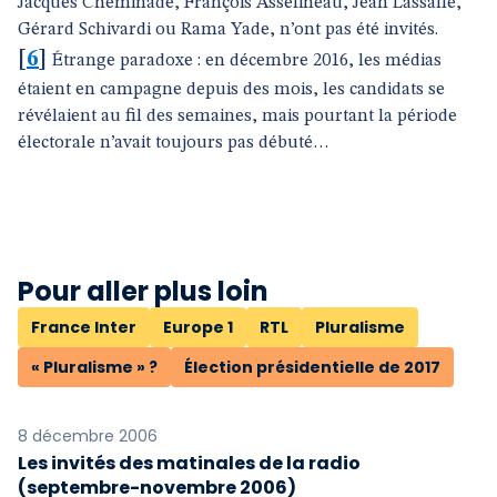
Jacques Cheminade, François Asselineau, Jean Lassalle,
Gérard Schivardi ou Rama Yade, n’ont pas été invités.
[
6
]
Étrange paradoxe : en décembre 2016, les médias
étaient en campagne depuis des mois, les candidats se
révélaient au fil des semaines, mais pourtant la période
électorale n’avait toujours pas débuté…
Pour aller plus loin
France Inter
Europe 1
RTL
Pluralisme
« Pluralisme » ?
Élection présidentielle de 2017
8 décembre 2006
Les invités des matinales de la radio
(septembre-novembre 2006)