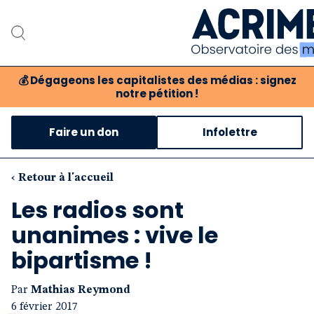
💰
Dégageons les capitalistes des médias : signez
notre pétition !
Notre associat
Faire un don
Infolettre
Notre critique des 
Nos propositio
‹ Retour à l'accueil
Les radios sont
Notre revue
unanimes : vive le
Boutique
bipartisme !
Par
Mathias Reymond
6 février 2017